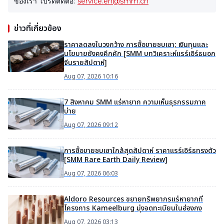
ของเรา โปรดติดต่อ:
service.en@smm.cn
ข่าวที่เกี่ยวข้อง
ราคาลดลงในวงกว้าง การซื้อขายซบเซา; เงินทุนและ
นโยบายยังคงคึกคัก [SMM บทวิเคราะห์แรร์เอิร์ธนอก
จีนรายสัปดาห์]
Aug 07, 2026 10:16
7 สิงหาคม SMM แร่หายาก ความเห็นธุรกรรมภาค
บ่าย
Aug 07, 2026 09:12
การซื้อขายซบเซาใกล้สุดสัปดาห์ ราคาแรร์เอิร์ธทรงตัว
[SMM Rare Earth Daily Review]
Aug 07, 2026 06:03
Aldoro Resources ขยายทรัพยากรแร่หายากที่
โครงการ Kameelburg มุ่งจดทะเบียนในฮ่องกง
Aug 07, 2026 03:13