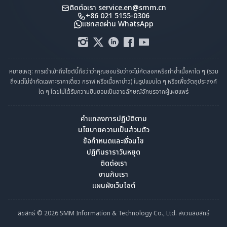
ติดต่อเรา
service.en@smm.cn
+86 021 5155-0306
แชทสดผ่าน WhatsApp
หมายเหตุ: การเข้าเข้าถึงไซต์นี้ถือว่าว่าคุณยอมรับว่าจะไม่คัดลอกหรือทำซ้ำเนื้อหาใด ๆ (รวม
ถึงแต่ไม่จำกัดเฉพาะราคาเดี่ยว กราฟ หรือเนื้อหาข่าว) ในรูปแบบใด ๆ หรือเพื่อวัตถุประสงค์
ใด ๆ โดยไม่ได้รับความยินยอมเป็นลายลักษณ์อักษรจากผู้เผยแพร่
คำแถลงการปฏิบัติตาม
นโยบายความเป็นส่วนตัว
ข้อกำหนดและเงื่อนไข
ปฏิทินราราวันหยุด
ติดต่อเรา
งานกับเรา
แผนผังเว็บไซต์
ลิขสิทธิ์ © 2026 SMM Information & Technology Co., Ltd. สงวนลิขสิทธิ์