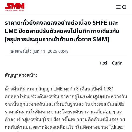
ราคาตะกั่วยังคงลดลงอย่างต่อเนื่อง SHFE และ
LME ปิดตลาดปรับตัวลดลงไปในทิศทางเดียวกัน
[สรุปการประชุมภาคเช้าด้านตะกั่วจาก SMM]
เผยแพร่แล้ว
:
Jun 11, 2026 00:48
แชร์
บันทึก
สัญญาล่วงหน้า:
ค้างคืนที่ผ่านมา สัญญา LME ตะกั่ว 3 เดือน เปิดที่ 1,981
ดอลลาร์/ตัน ช่วงต้นเซสชัน ราคาอยู่ในระดับสูงสุดระหว่างวัน
จากนั้นถูกแรงกดดันและเริ่มปรับฐานลง ในช่วงเซสชันเอเชีย
ราคาผันผวนในทิศทางขาลงโดยระดับราคาเฉลี่ยค่อย ๆ ลด
ต่ำลง เข้าสู่เซสชันยุโรป ฝั่งขาขึ้นพยายามดีดตัวแต่มีแรงขาย
กดทับด้านบน ตลาดยังคงเคลื่อนไหวในทิศทางขาลง ไปแตะ