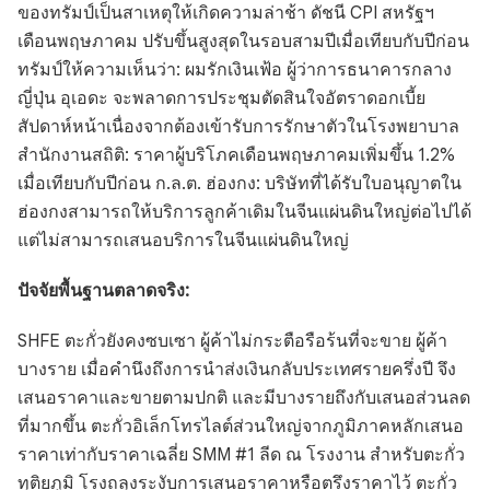
ของทรัมป์เป็นสาเหตุให้เกิดความล่าช้า ดัชนี CPI สหรัฐฯ
เดือนพฤษภาคม ปรับขึ้นสูงสุดในรอบสามปีเมื่อเทียบกับปีก่อน
ทรัมป์ให้ความเห็นว่า: ผมรักเงินเฟ้อ ผู้ว่าการธนาคารกลาง
ญี่ปุ่น อุเอดะ จะพลาดการประชุมตัดสินใจอัตราดอกเบี้ย
สัปดาห์หน้าเนื่องจากต้องเข้ารับการรักษาตัวในโรงพยาบาล
สำนักงานสถิติ: ราคาผู้บริโภคเดือนพฤษภาคมเพิ่มขึ้น 1.2%
เมื่อเทียบกับปีก่อน ก.ล.ต. ฮ่องกง: บริษัทที่ได้รับใบอนุญาตใน
ฮ่องกงสามารถให้บริการลูกค้าเดิมในจีนแผ่นดินใหญ่ต่อไปได้
แต่ไม่สามารถเสนอบริการในจีนแผ่นดินใหญ่
ปัจจัยพื้นฐานตลาดจริง:
SHFE ตะกั่วยังคงซบเซา ผู้ค้าไม่กระตือรือร้นที่จะขาย ผู้ค้า
บางราย เมื่อคำนึงถึงการนำส่งเงินกลับประเทศรายครึ่งปี จึง
เสนอราคาและขายตามปกติ และมีบางรายถึงกับเสนอส่วนลด
ที่มากขึ้น ตะกั่วอิเล็กโทรไลต์ส่วนใหญ่จากภูมิภาคหลักเสนอ
ราคาเท่ากับราคาเฉลี่ย SMM #1 ลีด ณ โรงงาน สำหรับตะกั่ว
ทุติยภูมิ โรงถลุงระงับการเสนอราคาหรือตรึงราคาไว้ ตะกั่ว