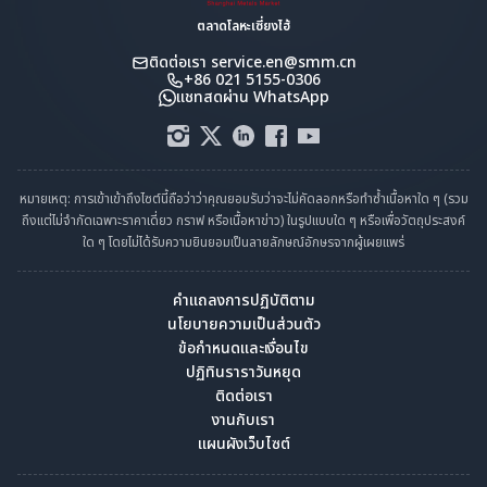
ตลาดโลหะเซี่ยงไฮ้
ติดต่อเรา
service.en@smm.cn
+86 021 5155-0306
แชทสดผ่าน WhatsApp
หมายเหตุ: การเข้าเข้าถึงไซต์นี้ถือว่าว่าคุณยอมรับว่าจะไม่คัดลอกหรือทำซ้ำเนื้อหาใด ๆ (รวม
ถึงแต่ไม่จำกัดเฉพาะราคาเดี่ยว กราฟ หรือเนื้อหาข่าว) ในรูปแบบใด ๆ หรือเพื่อวัตถุประสงค์
ใด ๆ โดยไม่ได้รับความยินยอมเป็นลายลักษณ์อักษรจากผู้เผยแพร่
คำแถลงการปฏิบัติตาม
นโยบายความเป็นส่วนตัว
ข้อกำหนดและเงื่อนไข
ปฏิทินราราวันหยุด
ติดต่อเรา
งานกับเรา
แผนผังเว็บไซต์