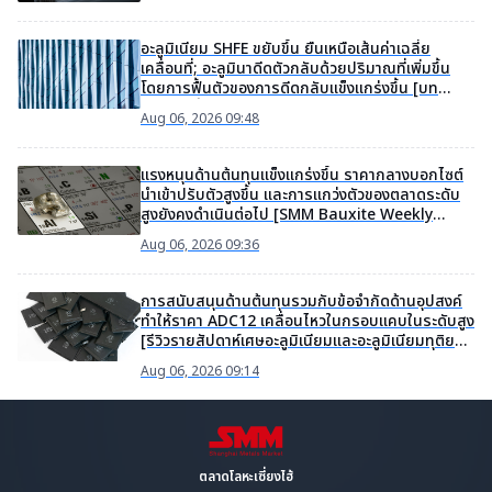
อะลูมิเนียม SHFE ขยับขึ้น ยืนเหนือเส้นค่าเฉลี่ย
เคลื่อนที่; อะลูมินาดีดตัวกลับด้วยปริมาณที่เพิ่มขึ้น
โดยการฟื้นตัวของการดีดกลับแข็งแกร่งขึ้น [บท
วิเคราะห์สั้น SMM SHFE อะลูมิเนียม]
Aug 06, 2026 09:48
แรงหนุนด้านต้นทุนแข็งแกร่งขึ้น ราคากลางบอกไซต์
นำเข้าปรับตัวสูงขึ้น และการแกว่งตัวของตลาดระดับ
สูงยังคงดำเนินต่อไป [SMM Bauxite Weekly
Review]
Aug 06, 2026 09:36
การสนับสนุนด้านต้นทุนรวมกับข้อจำกัดด้านอุปสงค์
ทำให้ราคา ADC12 เคลื่อนไหวในกรอบแคบในระดับสูง
[รีวิวรายสัปดาห์เศษอะลูมิเนียมและอะลูมิเนียมทุติย
ภูมิ]
Aug 06, 2026 09:14
ตลาดโลหะเซี่ยงไฮ้