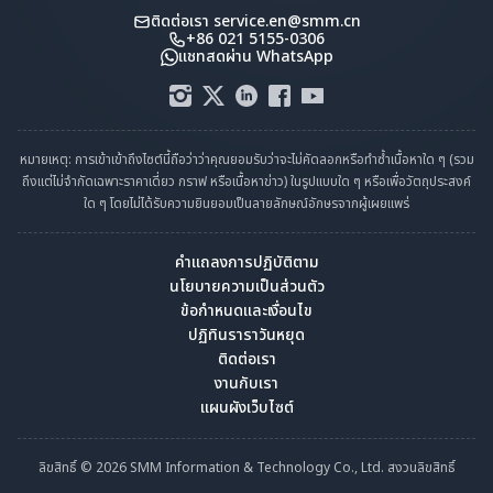
ติดต่อเรา
service.en@smm.cn
+86 021 5155-0306
แชทสดผ่าน WhatsApp
หมายเหตุ: การเข้าเข้าถึงไซต์นี้ถือว่าว่าคุณยอมรับว่าจะไม่คัดลอกหรือทำซ้ำเนื้อหาใด ๆ (รวม
ถึงแต่ไม่จำกัดเฉพาะราคาเดี่ยว กราฟ หรือเนื้อหาข่าว) ในรูปแบบใด ๆ หรือเพื่อวัตถุประสงค์
ใด ๆ โดยไม่ได้รับความยินยอมเป็นลายลักษณ์อักษรจากผู้เผยแพร่
คำแถลงการปฏิบัติตาม
นโยบายความเป็นส่วนตัว
ข้อกำหนดและเงื่อนไข
ปฏิทินราราวันหยุด
ติดต่อเรา
งานกับเรา
แผนผังเว็บไซต์
ลิขสิทธิ์ © 2026 SMM Information & Technology Co., Ltd. สงวนลิขสิทธิ์