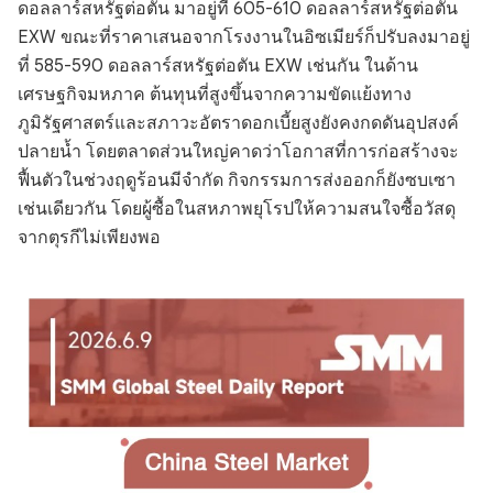
ดอลลาร์สหรัฐต่อตัน มาอยู่ที่ 605-610 ดอลลาร์สหรัฐต่อตัน
EXW ขณะที่ราคาเสนอจากโรงงานในอิซเมียร์ก็ปรับลงมาอยู่
ที่ 585-590 ดอลลาร์สหรัฐต่อตัน EXW เช่นกัน ในด้าน
เศรษฐกิจมหภาค ต้นทุนที่สูงขึ้นจากความขัดแย้งทาง
ภูมิรัฐศาสตร์และสภาวะอัตราดอกเบี้ยสูงยังคงกดดันอุปสงค์
ปลายน้ำ โดยตลาดส่วนใหญ่คาดว่าโอกาสที่การก่อสร้างจะ
ฟื้นตัวในช่วงฤดูร้อนมีจำกัด กิจกรรมการส่งออกก็ยังซบเซา
เช่นเดียวกัน โดยผู้ซื้อในสหภาพยุโรปให้ความสนใจซื้อวัสดุ
จากตุรกีไม่เพียงพอ