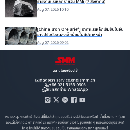
รายงานแร่เหล็กรายวัน MMi (7 สิงหาคม)
Aug 07, 2026 10:10
[China Iron Ore Brief] ราคาแร่เหล็กเข้มข้นในจีน
อาจปรับตัวลดลงเล็กน้อยในสัปดาห์หน้า
Aug 07, 2026 09:02
ตลาดโลหะเซี่ยงไฮ้
ติดต่อเรา
service.en@smm.cn
+86 021 5155-0306
แชทสดผ่าน WhatsApp
หมายเหตุ: การเข้าเข้าถึงไซต์นี้ถือว่าว่าคุณยอมรับว่าจะไม่คัดลอกหรือทำซ้ำเนื้อหาใด ๆ (รวม
ถึงแต่ไม่จำกัดเฉพาะราคาเดี่ยว กราฟ หรือเนื้อหาข่าว) ในรูปแบบใด ๆ หรือเพื่อวัตถุประสงค์
ใด ๆ โดยไม่ได้รับความยินยอมเป็นลายลักษณ์อักษรจากผู้เผยแพร่