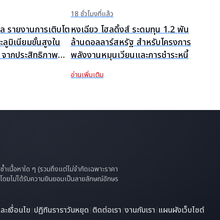
18 ชั่วโมงที่แล้ว
ียล รายงานการเติบโต
หงเฉียว โฮลดิ้งส์ ระดมทุน 1.2 พัน
ูมิเนียมขั้นสูงใน
ล้านดอลลาร์สหรัฐ สำหรับโครงการ
6 จากประสิทธิภาพ
พลังงานหมุนเวียนและการชำระหนี้
าด
อ่านเพิ่มเติม
ทำซ้ำเนื้อหาใด ๆ (รวมถึงแต่ไม่จำกัดเฉพาะราคา
 ๆ โดยไม่ได้รับความยินยอมเป็นลายลักษณ์อักษร
ะเงื่อนไข
ปฏิทินราราวันหยุด
ติดต่อเรา
งานกับเรา
แผนผังเว็บไซต์
|
|
|
|