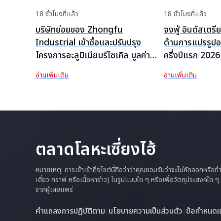
18 ชั่วโมงที่แล้ว
18 ชั่วโมงที่แล้ว
บริษัทย่อยของ Zhongfu
จงฟู่ อินดัสเตร
Industrial เข้าซื้อและปรับปรุง
ด้านการแปรรูปอะล
โครงการอะลูมิเนียมรีไซเคิล มูลค่า
ครึ่งปีแรก 202
33.2 ล้านหยวน
และการขยายตล
อ่านเพิ่มเติม
อ่านเพิ่มเติม
ตลาดโลหะเซี่ยงไฮ้
หมายเหตุ: การเข้าเข้าถึงไซต์นี้ถือว่าว่าคุณยอมรับว่าจะไม่คัดลอกหรือ
เดี่ยว กราฟ หรือเนื้อหาข่าว) ในรูปแบบใด ๆ หรือเพื่อวัตถุประสงค์ใด
จากผู้เผยแพร่
คำแถลงการปฏิบัติตาม
นโยบายความเป็นส่วนตัว
ข้อกำหนดแล
|
|