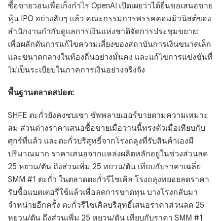
ซื้อขายวอนเพื่อเก็งกำไร OpenAI เปิดเผยว่าได้ยื่นขอเสนอขาย
หุ้น IPO อย่างลับๆ แล้ว คณะกรรมการพรรคคอมมิวนิสต์ของ
สำนักงานกำกับดูแลการเงินแห่งชาติจัดการประชุมขยาย:
เพื่อผลักดันการแก้ไขความเสี่ยงของสถาบันการเงินขนาดเล็ก
และขนาดกลางในท้องถิ่นอย่างมั่นคง และแก้ไขการแข่งขันที่
ไม่เป็นระเบียบในภาคการเงินอย่างจริงจัง
พื้นฐานตลาดสปอต:
SHFE ตะกั่วยังคงซบเซา ซัพพลายเออร์ขายตามความเหมาะ
สม ส่วนต่างราคาเสนอซื้อขายเมื่อวานนี้ทรงตัวเมื่อเทียบกับ
ศุกร์ที่แล้ว และตะกั่วบริสุทธิ์จากโรงถลุงที่รับสินค้าเองมี
ปริมาณมาก ราคาเสนอจากแหล่งผลิตหลักอยู่ในช่วงส่วนลด
25 หยวน/ตัน ถึงส่วนเพิ่ม 25 หยวน/ตัน เทียบกับราคาเฉลี่ย
SMM #1 ตะกั่ว ในตลาดตะกั่วรีไซเคิล โรงถลุงทยอยลดราคา
รับซื้อแบตเตอรี่ใช้แล้วเพื่อลดการขาดทุน บางโรงกลับมา
จำหน่ายอีกครั้ง ตะกั่วรีไซเคิลบริสุทธิ์เสนอราคาส่วนลด 25
หยวน/ตัน ถึงส่วนเพิ่ม 25 หยวน/ตัน เทียบกับราคา SMM #1