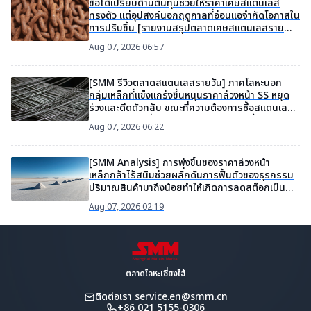
ข้อได้เปรียบด้านต้นทุนช่วยให้ราคาเศษสแตนเลส
ทรงตัว แต่อุปสงค์นอกฤดูกาลที่อ่อนแอจำกัดโอกาสใน
การปรับขึ้น [รายงานสรุปตลาดเศษสแตนเลสราย
สัปดาห์จาก SMM]
Aug 07, 2026 06:57
[SMM รีวิวตลาดสแตนเลสรายวัน] ภาคโลหะนอก
กลุ่มเหล็กที่แข็งแกร่งขึ้นหนุนราคาล่วงหน้า SS หยุด
ร่วงและดีดตัวกลับ ขณะที่ความต้องการซื้อสแตนเลส
ในตลาดสปอตที่อ่อนแอจำกัดโมเมนตัมขาขึ้น
Aug 07, 2026 06:22
[SMM Analysis] การพุ่งขึ้นของราคาล่วงหน้า
เหล็กกล้าไร้สนิมช่วยผลักดันการฟื้นตัวของธุรกรรม
ปริมาณสินค้ามาถึงน้อยทำให้เกิดการลดสต็อกเป็น
ระยะของสินค้าคงคลังเหล็กกล้าไร้สนิม
Aug 07, 2026 02:19
ตลาดโลหะเซี่ยงไฮ้
ติดต่อเรา
service.en@smm.cn
+86 021 5155-0306