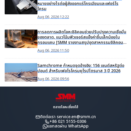
หมายอย่างไรต่อผู้ส่งออกแร่โครเมียมและเฟอร์โร
โครม
Aug 06, 2026 12:22
การลดการผลิตโลหะซิลิคอนช่วยปรับปรุงความเชื่อมั่น
ของตลาด, แนวโน้มฟิวเจอร์สแข็งค่าขึ้นเล็กน้อยใน
กรอบแคบ [SMM รายงานสรุปอุตสาหกรรมซิลิคอน
ประจำสัปดาห์]
Aug 06, 2026 11:50
Samchrome กำหนดจุดอ้างอิง: 156 เซนต์สหรัฐต่อ
ปอนด์ สำหรับเฟอโรโครมยุโรปไตรมาส 3 ปี 2026
Aug 06, 2026 09:56
ตลาดโลหะเซี่ยงไฮ้
ติดต่อเรา
service.en@smm.cn
+86 021 5155-0306
แชทสดผ่าน WhatsApp