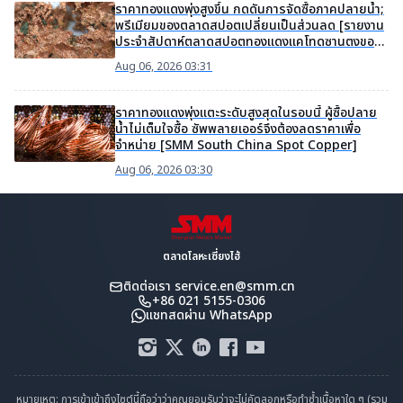
ราคาทองแดงพุ่งสูงขึ้น กดดันการจัดซื้อภาคปลายน้ำ;
พรีเมียมของตลาดสปอตเปลี่ยนเป็นส่วนลด [รายงาน
ประจำสัปดาห์ตลาดสปอตทองแดงแคโทดซานตงของ
SMM]
Aug 06, 2026 03:31
ราคาทองแดงพุ่งแตะระดับสูงสุดในรอบนี้ ผู้ซื้อปลาย
น้ำไม่เต็มใจซื้อ ซัพพลายเออร์จึงต้องลดราคาเพื่อ
จำหน่าย [SMM South China Spot Copper]
Aug 06, 2026 03:30
ตลาดโลหะเซี่ยงไฮ้
ติดต่อเรา
service.en@smm.cn
+86 021 5155-0306
แชทสดผ่าน WhatsApp
หมายเหตุ: การเข้าเข้าถึงไซต์นี้ถือว่าว่าคุณยอมรับว่าจะไม่คัดลอกหรือทำซ้ำเนื้อหาใด ๆ (รวม