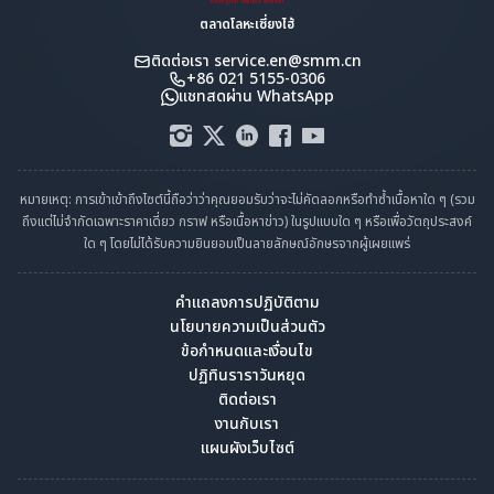
ตลาดโลหะเซี่ยงไฮ้
ติดต่อเรา
service.en@smm.cn
+86 021 5155-0306
แชทสดผ่าน WhatsApp
หมายเหตุ: การเข้าเข้าถึงไซต์นี้ถือว่าว่าคุณยอมรับว่าจะไม่คัดลอกหรือทำซ้ำเนื้อหาใด ๆ (รวม
ถึงแต่ไม่จำกัดเฉพาะราคาเดี่ยว กราฟ หรือเนื้อหาข่าว) ในรูปแบบใด ๆ หรือเพื่อวัตถุประสงค์
ใด ๆ โดยไม่ได้รับความยินยอมเป็นลายลักษณ์อักษรจากผู้เผยแพร่
คำแถลงการปฏิบัติตาม
นโยบายความเป็นส่วนตัว
ข้อกำหนดและเงื่อนไข
ปฏิทินราราวันหยุด
ติดต่อเรา
งานกับเรา
แผนผังเว็บไซต์