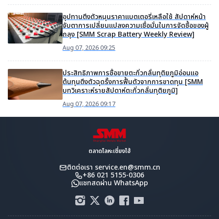
อุปทานตึงตัวหนุนราคาแบตเตอรี่เหลือใช้ สัปดาห์หน้า
จับตาการเปลี่ยนแปลงความเชื่อมั่นในการจัดซื้อของผู้
ถลุง [SMM Scrap Battery Weekly Review]
Aug 07, 2026 09:25
ประสิทธิภาพการซื้อขายตะกั่วกลั่นทุติยภูมิอ่อนแอ
ต้นทุนตึงตัวฉุดรั้งการฟื้นตัวจากการขาดทุน [SMM
บทวิเคราะห์รายสัปดาห์ตะกั่วกลั่นทุติยภูมิ]
Aug 07, 2026 09:17
ตลาดโลหะเซี่ยงไฮ้
ติดต่อเรา
service.en@smm.cn
+86 021 5155-0306
แชทสดผ่าน WhatsApp