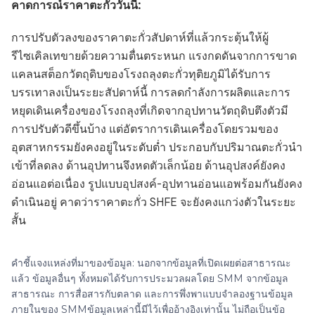
คาดการณ์ราคาตะกั่ววันนี้:
การปรับตัวลงของราคาตะกั่วสัปดาห์ที่แล้วกระตุ้นให้ผู้
รีไซเคิลเทขายด้วยความตื่นตระหนก แรงกดดันจากการขาด
แคลนสต็อกวัตถุดิบของโรงถลุงตะกั่วทุติยภูมิได้รับการ
บรรเทาลงเป็นระยะสัปดาห์นี้ การลดกำลังการผลิตและการ
หยุดเดินเครื่องของโรงถลุงที่เกิดจากอุปทานวัตถุดิบตึงตัวมี
การปรับตัวดีขึ้นบ้าง แต่อัตราการเดินเครื่องโดยรวมของ
อุตสาหกรรมยังคงอยู่ในระดับต่ำ ประกอบกับปริมาณตะกั่วนำ
เข้าที่ลดลง ด้านอุปทานจึงหดตัวเล็กน้อย ด้านอุปสงค์ยังคง
อ่อนแอต่อเนื่อง รูปแบบอุปสงค์-อุปทานอ่อนแอพร้อมกันยังคง
ดำเนินอยู่ คาดว่าราคาตะกั่ว SHFE จะยังคงแกว่งตัวในระยะ
สั้น
คำชี้แจงแหล่งที่มาของข้อมูล: นอกจากข้อมูลที่เปิดเผยต่อสาธารณะ
แล้ว ข้อมูลอื่นๆ ทั้งหมดได้รับการประมวลผลโดย SMM จากข้อมูล
สาธารณะ การสื่อสารกับตลาด และการพึ่งพาแบบจำลองฐานข้อมูล
ภายในของ SMMข้อมูลเหล่านี้มีไว้เพื่ออ้างอิงเท่านั้น ไม่ถือเป็นข้อ