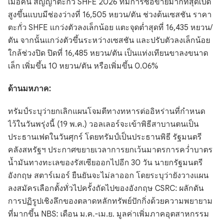
เมื่อคืน สัญญาตะกั่ว SHFE 2026 ที่มีการซื้อขายมากที่สุดเปิด
สูงขึ้นแบบมีช่องว่างที่ 16,505 หยวน/ตัน ช่วงต้นเซสชัน ราคา
ตะกั่ว SHFE แกว่งตัวลงเล็กน้อย แตะจุดต่ำสุดที่ 16,435 หยวน/
ตัน จากนั้นแกว่งตัวขึ้นระหว่างเซสชัน และปรับตัวลงเล็กน้อย
ใกล้ช่วงปิด ปิดที่ 16,485 หยวน/ตัน เป็นแท่งเทียนขาลงขนาด
เล็ก เพิ่มขึ้น 10 หยวน/ตัน หรือเพิ่มขึ้น 0.06%
ด้านมหภาค:
ทรัมป์ระบุว่ายกเลิกแผนโจมตีทางทหารต่ออิหร่านที่กำหนด
ไว้ในวันพรุ่งนี้ (19 พ.ค.) วอลเลอร์จะเข้าพิธีสาบานตนเป็น
ประธานเฟดในวันศุกร์ โดยทรัมป์เป็นประธานพิธี รัฐมนตรี
คลังสหรัฐฯ ประกาศขยายเวลาการยกเว้นมาตรการคว่ำบาตร
น้ำมันทางทะเลของรัสเซียออกไปอีก 30 วัน นายกรัฐมนตรี
อังกฤษ สตาร์เมอร์ ยืนยันจะไม่ลาออก โดยระบุว่ายังวางแผน
ลงสมัครเลือกตั้งทั่วไปครั้งถัดไปของอังกฤษ CSRC: ผลักดัน
การปฏิรูปเชิงลึกของตลาดหลักทรัพย์ปักกิ่งด้วยความพยายาม
ที่มากขึ้น NBS: เดือน ม.ค.-เม.ย. มูลค่าเพิ่มภาคอุตสาหกรรม