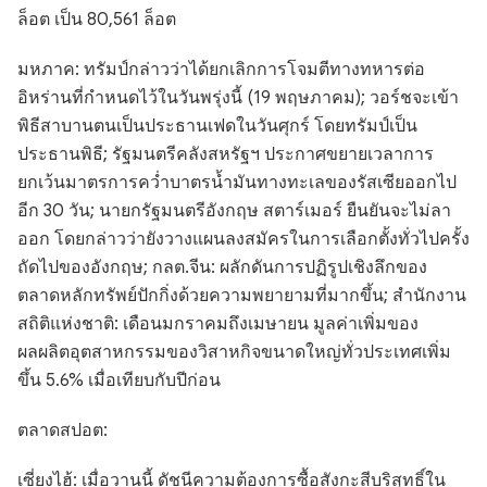
ล็อต เป็น 80,561 ล็อต
มหภาค: ทรัมป์กล่าวว่าได้ยกเลิกการโจมตีทางทหารต่อ
อิหร่านที่กำหนดไว้ในวันพรุ่งนี้ (19 พฤษภาคม); วอร์ชจะเข้า
พิธีสาบานตนเป็นประธานเฟดในวันศุกร์ โดยทรัมป์เป็น
ประธานพิธี; รัฐมนตรีคลังสหรัฐฯ ประกาศขยายเวลาการ
ยกเว้นมาตรการคว่ำบาตรน้ำมันทางทะเลของรัสเซียออกไป
อีก 30 วัน; นายกรัฐมนตรีอังกฤษ สตาร์เมอร์ ยืนยันจะไม่ลา
ออก โดยกล่าวว่ายังวางแผนลงสมัครในการเลือกตั้งทั่วไปครั้ง
ถัดไปของอังกฤษ; กลต.จีน: ผลักดันการปฏิรูปเชิงลึกของ
ตลาดหลักทรัพย์ปักกิ่งด้วยความพยายามที่มากขึ้น; สำนักงาน
สถิติแห่งชาติ: เดือนมกราคมถึงเมษายน มูลค่าเพิ่มของ
ผลผลิตอุตสาหกรรมของวิสาหกิจขนาดใหญ่ทั่วประเทศเพิ่ม
ขึ้น 5.6% เมื่อเทียบกับปีก่อน
ตลาดสปอต:
เซี่ยงไฮ้: เมื่อวานนี้ ดัชนีความต้องการซื้อสังกะสีบริสุทธิ์ใน