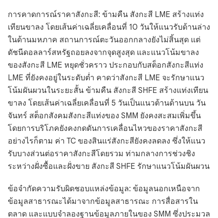
การคาดการณ์ราคาสังกะสี: ข้ามคืน สังกะสี LME สร้างแท่ง
เทียนขาลง โดยเส้นค่าเฉลี่ยเคลื่อนที่ 10 วันให้แนวรับด้านล่าง
ในด้านมหภาค สถานการณ์ตะวันออกกลางยังไม่สิ้นสุด แต่
ดัชนีดอลลาร์สหรัฐถอยลงจากจุดสูงสุด และแนวโน้มขาลง
ของสังกะสี LME หยุดชั่วคราว ประกอบกับสต็อกสังกะสีแท่ง
LME ที่ยังคงอยู่ในระดับต่ำ คาดว่าสังกะสี LME จะรักษาแนว
โน้มผันผวนในระยะสั้น ข้ามคืน สังกะสี SHFE สร้างแท่งเทียน
ขาลง โดยเส้นค่าเฉลี่ยเคลื่อนที่ 5 วันเป็นแนวต้านด้านบน วัน
จันทร์ สต็อกสังคมสังกะสีแท่งของ SMM ยังคงสะสมเพิ่มขึ้น
โดยการบริโภคยังคงกดดันการเคลื่อนไหวของราคาสังกะสี
อย่างไรก็ตาม ค่า TC ของสินแร่สังกะสียังคงลดลง ซึ่งให้แนว
รับบางส่วนต่อราคาสังกะสีโดยรวม ท่ามกลางการช่วงชิง
ระหว่างฝั่งซื้อและฝั่งขาย สังกะสี SHFE รักษาแนวโน้มผันผวน
ข้อจำกัดความรับผิดชอบแหล่งข้อมูล: ข้อมูลนอกเหนือจาก
ข้อมูลสาธารณะได้มาจากข้อมูลสาธารณะ การสื่อสารใน
ตลาด และแบบจำลองฐานข้อมูลภายในของ SMM ซึ่งประมวล