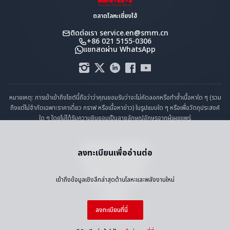
ตลาดโลหะเซี่ยงไฮ้
ติดต่อเรา
service.en@smm.cn
+86 021 5155-0306
แชทสดผ่าน WhatsApp
หมายเหตุ: การเข้าเข้าถึงไซต์นี้ถือว่าว่าคุณยอมรับว่าจะไม่คัดลอกหรือทำซ้ำเนื้อหาใด ๆ (รวม
ถึงแต่ไม่จำกัดเฉพาะราคาเดี่ยว กราฟ หรือเนื้อหาข่าว) ในรูปแบบใด ๆ หรือเพื่อวัตถุประสงค์
ใด ๆ โดยไม่ได้รับความยินยอมเป็นลายลักษณ์อักษรจากผู้เผยแพร่
คำแถลงการปฏิบัติตาม
ลงทะเบียนเพื่ออ่านต่อ
นโยบายความเป็นส่วนตัว
ข้อกำหนดและเงื่อนไข
ปฏิทินราราวันหยุด
เข้าถึงข้อมูลเชิงลึกล่าสุดด้านโลหะและพลังงานใหม่
ติดต่อเรา
งานกับเรา
ลงทะเบียนที่นี่
แผนผังเว็บไซต์