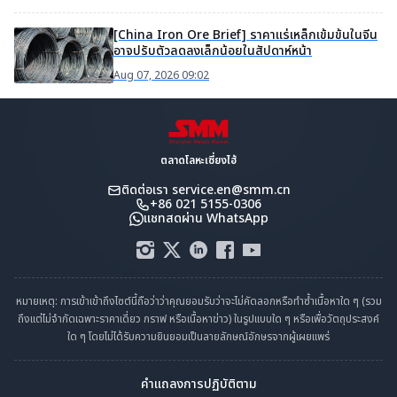
[China Iron Ore Brief] ราคาแร่เหล็กเข้มข้นในจีน
อาจปรับตัวลดลงเล็กน้อยในสัปดาห์หน้า
Aug 07, 2026 09:02
ตลาดโลหะเซี่ยงไฮ้
ติดต่อเรา
service.en@smm.cn
+86 021 5155-0306
แชทสดผ่าน WhatsApp
หมายเหตุ: การเข้าเข้าถึงไซต์นี้ถือว่าว่าคุณยอมรับว่าจะไม่คัดลอกหรือทำซ้ำเนื้อหาใด ๆ (รวม
ถึงแต่ไม่จำกัดเฉพาะราคาเดี่ยว กราฟ หรือเนื้อหาข่าว) ในรูปแบบใด ๆ หรือเพื่อวัตถุประสงค์
ใด ๆ โดยไม่ได้รับความยินยอมเป็นลายลักษณ์อักษรจากผู้เผยแพร่
คำแถลงการปฏิบัติตาม