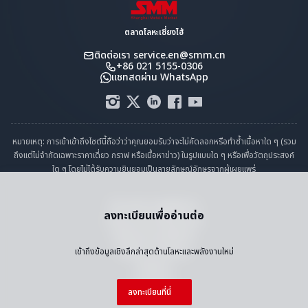
ตลาดโลหะเซี่ยงไฮ้
ติดต่อเรา
service.en@smm.cn
+86 021 5155-0306
แชทสดผ่าน WhatsApp
หมายเหตุ: การเข้าเข้าถึงไซต์นี้ถือว่าว่าคุณยอมรับว่าจะไม่คัดลอกหรือทำซ้ำเนื้อหาใด ๆ (รวม
ถึงแต่ไม่จำกัดเฉพาะราคาเดี่ยว กราฟ หรือเนื้อหาข่าว) ในรูปแบบใด ๆ หรือเพื่อวัตถุประสงค์
ใด ๆ โดยไม่ได้รับความยินยอมเป็นลายลักษณ์อักษรจากผู้เผยแพร่
คำแถลงการปฏิบัติตาม
ลงทะเบียนเพื่ออ่านต่อ
นโยบายความเป็นส่วนตัว
ข้อกำหนดและเงื่อนไข
ปฏิทินราราวันหยุด
เข้าถึงข้อมูลเชิงลึกล่าสุดด้านโลหะและพลังงานใหม่
ติดต่อเรา
งานกับเรา
ลงทะเบียนที่นี่
แผนผังเว็บไซต์