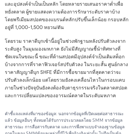
และอุปสงค์จำเป็นเป็นหลัก โดยหลายรายเสนอราคาต่ำเพื่อ
หยั่งตลาด ผู้ขายแสดงความต้องการรักษาระดับราคาบ้าง
โดยพรีเมียมสปอตของแบรนด์หลักปรับขึ้นเล็กน้อย กรอบหลัก
อยู่ที่ 1,000-1,500 หยวน/ตัน
โดยรวม ราคาดีบุกเช้านี้อยู่ในช่วงพักฐานหลังปรับตัวลงจาก
ระดับสูง ในมุมมองมหภาค ยังไม่มีสัญญาณชี้นำทิศทางที่
ชัดเจนในขณะนี้ ขณะที่ด้านสปอตมีอุปสงค์จำเป็นเติมสต็อก
บ้างจากการที่ราคาฟิวเจอร์สปรับตัวลง ในระยะสั้น ศูนย์กลาง
ราคาสัญญาดีบุก SHFE ที่มีการซื้อขายมากที่สุดคาดว่าจะ
ปรับตัวลงเล็กน้อย แต่โดยรวมยังคงเคลื่อนไหวในกรอบแคบ
ภายในช่วงปัจจุบันยังคงต้องจับตาธุรกรรมจริงในตลาดสปอต
และการเปลี่ยนแปลงของอารมณ์ตลาดในระดับมหภาค
คำชี้แจงแหล่งที่มาของข้อมูล: นอกจากข้อมูลที่เปิดเผยต่อสาธารณะ
แล้ว ข้อมูลอื่นๆ ทั้งหมดได้รับการประมวลผลโดย SMM จากข้อมูล
สาธารณะ การสื่อสารกับตลาด และการพึ่งพาแบบจำลองฐานข้อมูล
ภายในของ SMMข้อมูลเหล่านี้มีไว้เพื่ออ้างอิงเท่านั้น ไม่ถือเป็นข้อ