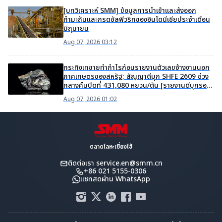
[บทวิเคราะห์ SMM] ข้อมูลการนำเข้าและส่งออก
กำมะถันและกรดซัลฟิวริกของอินโดนีเซียประจำเดือน
มิถุนายน
Aug 07, 2026 03:12
กระทิงเทขายทำกำไรก่อนรายงานตัวเลขจ้างงานนอก
ภาคเกษตรของสหรัฐ; สัญญาดีบุก SHFE 2609 ช่วง
กลางคืนปิดที่ 431,080 หยวน/ตัน [รายงานดีบุกรอบ
เช้าจาก SMM]
Aug 07, 2026 01:02
ตลาดโลหะเซี่ยงไฮ้
ติดต่อเรา
service.en@smm.cn
+86 021 5155-0306
แชทสดผ่าน WhatsApp