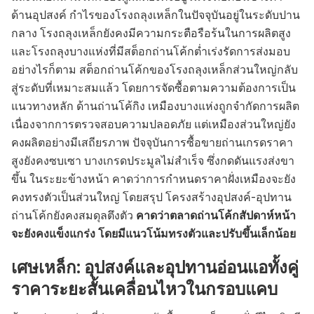
ด้านอุปสงค์ กำไรของโรงถลุงเหล็กในปัจจุบันอยู่ในระดับปาน
กลาง โรงถลุงเหล็กยังคงมีความกระตือรือร้นในการผลิตสูง
และโรงถลุงบางแห่งที่มีสต็อกถ่านโค้กต่ำเร่งรัดการส่งมอบ
อย่างไรก็ตาม สต็อกถ่านโค้กของโรงถลุงเหล็กส่วนใหญ่กลับ
สู่ระดับที่เหมาะสมแล้ว โดยการจัดซื้อตามความต้องการเป็น
แนวทางหลัก ด้านถ่านโค้กิง เหมืองบางแห่งถูกจำกัดการผลิต
เนื่องจากการตรวจสอบความปลอดภัย แต่เหมืองส่วนใหญ่ยัง
คงผลิตอย่างมีเสถียรภาพ ปัจจุบันการซื้อขายถ่านเกรดราคา
สูงยังคงซบเซา บางเกรดประมูลไม่สำเร็จ ซึ่งกดดันแรงส่งขา
ขึ้น ในระยะข้างหน้า คาดว่าการกำหนดราคาฝั่งเหมืองจะยัง
คงทรงตัวเป็นส่วนใหญ่ โดยสรุป โครงสร้างอุปสงค์-อุปทาน
ถ่านโค้กยังคงสมดุลตึงตัว
คาดว่าตลาดถ่านโค้กสัปดาห์หน้า
จะยังคงแข็งแกร่ง โดยมีแนวโน้มทรงตัวและปรับขึ้นเล็กน้อย
เศษเหล็ก: อุปสงค์และอุปทานอ่อนแอทั้งคู่
ราคาระยะสั้นเคลื่อนไหวในกรอบแคบ