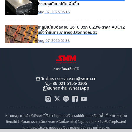
โรงถลุงมีแนวโน้มเพิ่มขึ้น
Aug 07, 2026 06:18
อะลูมิเนียมอัลลอย 2610 บวก 0.23% ราคา ADC12
แข็งค่าขึ้นท่ามกลางอุปสงค์ที่อ่อนตัว
Aug 07, 2026 05:38
ตลาดโลหะเซี่ยงไฮ้
ติดต่อเรา
service.en@smm.cn
+86 021 5155-0306
แชทสดผ่าน WhatsApp
หมายเหตุ: การเข้าเข้าถึงไซต์นี้ถือว่าว่าคุณยอมรับว่าจะไม่คัดลอกหรือทำซ้ำเนื้อหาใด ๆ (รวม
ถึงแต่ไม่จำกัดเฉพาะราคาเดี่ยว กราฟ หรือเนื้อหาข่าว) ในรูปแบบใด ๆ หรือเพื่อวัตถุประสงค์
ใด ๆ โดยไม่ได้รับความยินยอมเป็นลายลักษณ์อักษรจากผู้เผยแพร่