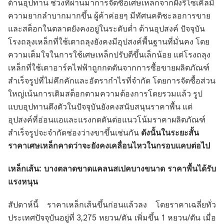
ด้านอุปทาน ช่วงที่ผ่านมาการจัดซื้อเศษเหล็กจากฝั่งรีไซเคิลมี
ความยากลำบากมากขึ้น ผู้ค้าค่อยๆ มีทัศนคติชะลอการขาย
และสต็อกในตลาดยังคงอยู่ในระดับต่ำ ด้านอุปสงค์ ปัจจุบัน
โรงถลุงเหล็กที่ใช้เตาถลุงยังคงมีอุปสงค์พื้นฐานที่มั่นคง โดย
ความเต็มใจในการใช้เศษเหล็กปรับดีขึ้นเล็กน้อย แต่โรงถลุง
เหล็กที่ใช้เตาอาร์คไฟฟ้าถูกกดดันจากการซื้อขายผลิตภัณฑ์
สำเร็จรูปที่ไม่คึกคักและอัตรากำไรที่จำกัด โดยการจัดซื้อส่วน
ใหญ่เน้นการเติมสต็อกตามความต้องการโดยรวมแล้ว รูป
แบบอุปทานตึงตัวในปัจจุบันยังคงสนับสนุนราคาพื้น แต่
อุปสงค์ที่อ่อนแอและแรงกดดันต่อแนวโน้มราคาผลิตภัณฑ์
สำเร็จรูปจะจำกัดช่องว่างขาขึ้นเช่นกัน
ดังนั้นในระยะสั้น
ราคาเศษเหล็กคาดว่าจะยังคงเคลื่อนไหวในกรอบแคบต่อไป
เหล็กเส้น: บางตลาดขาดแคลนสเปคบางขนาด ราคาพื้นได้รับ
แรงหนุน
สัปดาห์นี้ ราคาเหล็กเส้นขึ้นก่อนแล้วลง โดยราคาเฉลี่ยทั่ว
ประเทศปัจจุบันอยู่ที่ 3,275 หยวน/ตัน เพิ่มขึ้น 1 หยวน/ตัน เมื่อ