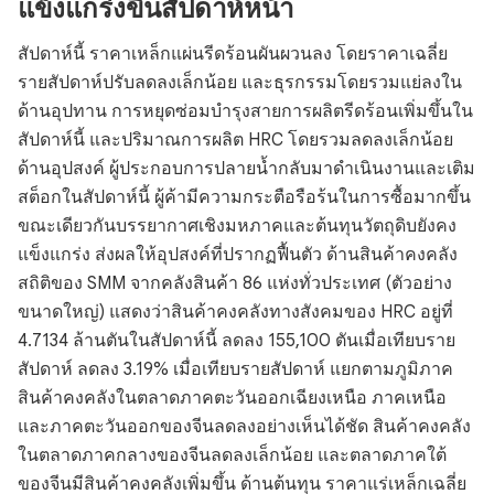
แข็งแกร่งขึ้นสัปดาห์หน้า
สัปดาห์นี้ ราคาเหล็กแผ่นรีดร้อนผันผวนลง โดยราคาเฉลี่ย
รายสัปดาห์ปรับลดลงเล็กน้อย และธุรกรรมโดยรวมแย่ลงใน
ด้านอุปทาน การหยุดซ่อมบำรุงสายการผลิตรีดร้อนเพิ่มขึ้นใน
สัปดาห์นี้ และปริมาณการผลิต HRC โดยรวมลดลงเล็กน้อย
ด้านอุปสงค์ ผู้ประกอบการปลายน้ำกลับมาดำเนินงานและเติม
สต็อกในสัปดาห์นี้ ผู้ค้ามีความกระตือรือร้นในการซื้อมากขึ้น
ขณะเดียวกันบรรยากาศเชิงมหภาคและต้นทุนวัตถุดิบยังคง
แข็งแกร่ง ส่งผลให้อุปสงค์ที่ปรากฏฟื้นตัว ด้านสินค้าคงคลัง
สถิติของ SMM จากคลังสินค้า 86 แห่งทั่วประเทศ (ตัวอย่าง
ขนาดใหญ่) แสดงว่าสินค้าคงคลังทางสังคมของ HRC อยู่ที่
4.7134 ล้านตันในสัปดาห์นี้ ลดลง 155,100 ตันเมื่อเทียบราย
สัปดาห์ ลดลง 3.19% เมื่อเทียบรายสัปดาห์ แยกตามภูมิภาค
สินค้าคงคลังในตลาดภาคตะวันออกเฉียงเหนือ ภาคเหนือ
และภาคตะวันออกของจีนลดลงอย่างเห็นได้ชัด สินค้าคงคลัง
ในตลาดภาคกลางของจีนลดลงเล็กน้อย และตลาดภาคใต้
ของจีนมีสินค้าคงคลังเพิ่มขึ้น ด้านต้นทุน ราคาแร่เหล็กเฉลี่ย