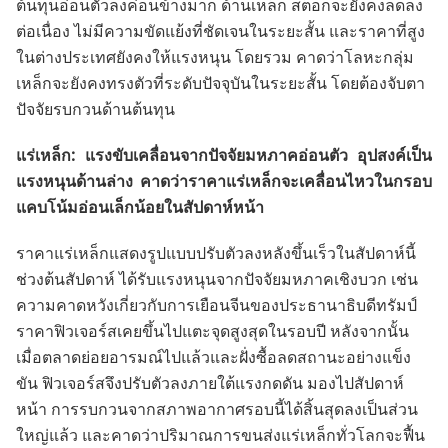
ต้นทุนอ่อนตัวลงค่อนข้างมาก ด้านเหล็ก สต็อกจะยังคงลดลง
ต่อเนื่อง ไม่มีความขัดแย้งที่ชัดเจนในระยะสั้น และราคาที่สูง
ในต่างประเทศยังคงให้แรงหนุน โดยรวม คาดว่าโลหะกลุ่ม
เหล็กจะยังคงทรงตัวที่ระดับปัจจุบันในระยะสั้น โดยต้องจับตา
ปัจจัยรบกวนด้านต้นทุน
แร่เหล็ก: แรงขับเคลื่อนจากปัจจัยมหภาคอ่อนตัว อุปสงค์เป็น
แรงหนุนด้านล่าง คาดว่าราคาแร่เหล็กจะเคลื่อนไหวในกรอบ
แคบโน้มอ่อนเล็กน้อยในสัปดาห์หน้า
ราคาแร่เหล็กแสดงรูปแบบปรับตัวลงหลังขึ้นเร็วในสัปดาห์นี้
ช่วงต้นสัปดาห์ ได้รับแรงหนุนจากปัจจัยมหภาคเชิงบวก เช่น
ความคาดหวังเกี่ยวกับการเยือนจีนของประธานาธิบดีทรัมป์
ราคาฟิวเจอร์สเคยขึ้นไปแตะจุดสูงสุดในรอบปี หลังจากนั้น
เมื่อตลาดย่อยอารมณ์ไปแล้วและฝั่งซื้อลดสถานะอย่างแข็ง
ขัน ฟิวเจอร์สจึงปรับตัวลงภายใต้แรงกดดัน มองไปสัปดาห์
หน้า การรบกวนจากสภาพอากาศรอบนี้ได้สิ้นสุดลงเป็นส่วน
ใหญ่แล้ว และคาดว่าปริมาณการขนส่งแร่เหล็กทั่วโลกจะฟื้น