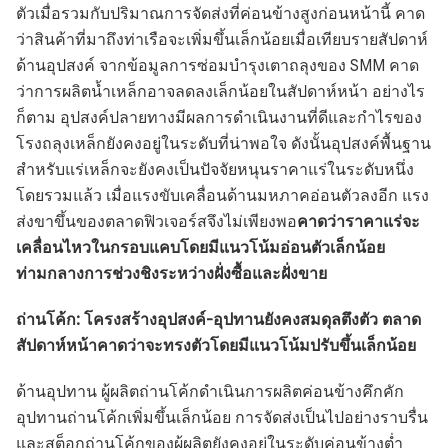
ตัวเมื่อรวมกับปริมาณการจัดส่งที่ค่อนข้างสูงก่อนหน้านี้ คาด
ว่าสินค้าที่มาถึงท่าเรือจะเพิ่มขึ้นเล็กน้อยเมื่อเทียบรายสัปดาห์
ด้านอุปสงค์ จากข้อมูลการซ่อมบำรุงเตาถลุงของ SMM คาด
ว่าการผลิตน้ำเหล็กอาจลดลงเล็กน้อยในสัปดาห์หน้า อย่างไร
ก็ตาม อุปสงค์ปลายทางมีผลการดำเนินงานที่ดีและกำไรของ
โรงถลุงเหล็กยังคงอยู่ในระดับที่น่าพอใจ ดังนั้นอุปสงค์พื้นฐาน
สำหรับแร่เหล็กจะยังคงเป็นปัจจัยหนุนราคาแร่ในระดับหนึ่ง
โดยรวมแล้ว เมื่อแรงขับเคลื่อนด้านมหภาคอ่อนตัวลงอีก แรง
ส่งขาขึ้นของตลาดฟิวเจอร์สจึงไม่เพียงพอ
คาดว่าราคาแร่จะ
เคลื่อนไหวในกรอบแคบโดยมีแนวโน้มอ่อนตัวเล็กน้อย
ท่ามกลางการช่วงชิงระหว่างฝั่งซื้อและฝั่งขาย
ถ่านโค้ก: โครงสร้างอุปสงค์-อุปทานยังคงสมดุลตึงตัว ตลาด
สัปดาห์หน้าคาดว่าจะทรงตัวโดยมีแนวโน้มปรับขึ้นเล็กน้อย
ด้านอุปทาน ผู้ผลิตถ่านโค้กดำเนินการผลิตค่อนข้างคึกคัก
อุปทานถ่านโค้กเพิ่มขึ้นเล็กน้อย การจัดส่งเป็นไปอย่างราบรื่น
และสต็อกถ่านโค้กของผู้ผลิตยังคงอยู่ในระดับค่อนข้างต่ำ