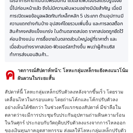
เจรจาการค้าดำเนินไปพร้อมกัน แต่ตลาดฟิวเจอร์สได้รับรู้ปัจจัย
นี้ไปก่อนหน้าแล้ว จึงไม่มีความผันผวนอย่างมีนัยสำคัญ เมื่อมี
การเปิดเผยข้อมูลผลิตภัณฑ์เหล็กหลัก 5 ประเภท ด้านอุปทานมี
ความแตกต่างกันบ้าง อุปสงค์โดยรวมเพิ่มขึ้น และการลดสต็อก
สินค้าคงคลังแข็งแกร่ง ในด้านตลาดสปอต ราคาสปอตถูกยึดไว้
ค่อนข้างแน่น การซื้อขายในตลาดส่วนใหญ่อยู่ที่ราคาต่ำ และ
เมื่อส่วนต่างราคาสปอต-ฟิวเจอร์สกว้างขึ้น พบว่าผู้ค้าเบซิส
ทำการส่งมอบสินค้า...
ค
าดการณ์สัปดาห์หน้า: โลหะกลุ่มเหล็กจะยังคงแนวโน้ม
ผันผวนในระยะสั้น
สัปดาห์นี้ โลหะกลุ่มเหล็กปรับตัวลงหลังจากขึ้นเร็ว โดยรวม
เคลื่อนไหวในกรอบแคบ โดยถ่านโค้กและโค้กปรับตัวลง
อย่างเห็นได้ชัดกว่า ในช่วงครึ่งแรกของสัปดาห์ มีข่าลือใน
ตลาดว่าจะมีการประชุมรับประกันอุปทานถ่านหินความร้อน
ในวันศุกร์ ประกอบกับวัตถุดิบปรับตัวลงแรงจากการไหลออก
ของเงินทุนภาคอุตสาหกรรม ส่งผลให้โลหะกลุ่มเหล็กปรับตัว