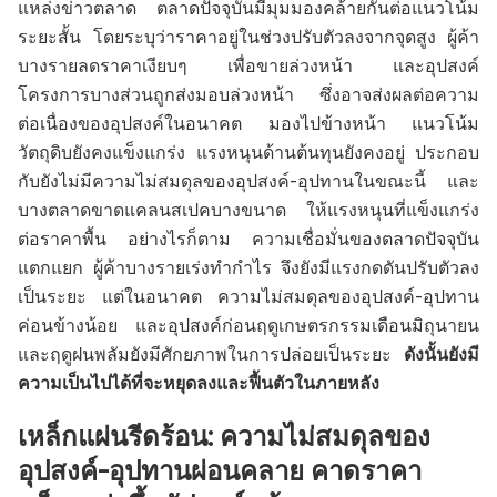
แหล่งข่าวตลาด ตลาดปัจจุบันมีมุมมองคล้ายกันต่อแนวโน้ม
ระยะสั้น โดยระบุว่าราคาอยู่ในช่วงปรับตัวลงจากจุดสูง ผู้ค้า
บางรายลดราคาเงียบๆ เพื่อขายล่วงหน้า และอุปสงค์
โครงการบางส่วนถูกส่งมอบล่วงหน้า ซึ่งอาจส่งผลต่อความ
ต่อเนื่องของอุปสงค์ในอนาคต มองไปข้างหน้า แนวโน้ม
วัตถุดิบยังคงแข็งแกร่ง แรงหนุนด้านต้นทุนยังคงอยู่ ประกอบ
กับยังไม่มีความไม่สมดุลของอุปสงค์-อุปทานในขณะนี้ และ
บางตลาดขาดแคลนสเปคบางขนาด ให้แรงหนุนที่แข็งแกร่ง
ต่อราคาพื้น อย่างไรก็ตาม ความเชื่อมั่นของตลาดปัจจุบัน
แตกแยก ผู้ค้าบางรายเร่งทำกำไร จึงยังมีแรงกดดันปรับตัวลง
เป็นระยะ แต่ในอนาคต ความไม่สมดุลของอุปสงค์-อุปทาน
ค่อนข้างน้อย และอุปสงค์ก่อนฤดูเกษตรกรรมเดือนมิถุนายน
และฤดูฝนพลัมยังมีศักยภาพในการปล่อยเป็นระยะ
ดังนั้นยังมี
ความเป็นไปได้ที่จะหยุดลงและฟื้นตัวในภายหลัง
เหล็กแผ่นรีดร้อน: ความไม่สมดุลของ
อุปสงค์-อุปทานผ่อนคลาย คาดราคา