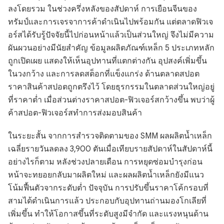
ลงโดยรวม ในช่วงครึ่งหลังของสัปดาห์ การเยือนจีนของ
ทรัมป์และการเจรจาการค้าดำเนินไปพร้อมกัน แต่ตลาดฟิวเจ
อร์สได้รับรู้ปัจจัยนี้ไปก่อนหน้าแล้วเป็นส่วนใหญ่ จึงไม่มีความ
ผันผวนอย่างมีนัยสำคัญ ข้อมูลผลิตภัณฑ์เหล็ก 5 ประเภทหลัก
ถูกเปิดเผย แสดงให้เห็นอุปทานที่แตกต่างกัน อุปสงค์เพิ่มขึ้น
ในวงกว้าง และการลดสต็อกที่แข็งแกร่ง ด้านตลาดสปอต
ราคาสินค้าสปอตถูกตรึงไว้ โดยธุรกรรมในตลาดส่วนใหญ่อยู่
ที่ราคาต่ำ เมื่อส่วนต่างราคาสปอต-ฟิวเจอร์สกว้างขึ้น พบว่าผู้
ค้าสปอต-ฟิวเจอร์สทำการส่งมอบสินค้า
ในระยะสั้น จากการสำรวจติดตามของ SMM ผลผลิตน้ำเหล็ก
เฉลี่ยรายวันลดลง 3,900 ตันเมื่อเทียบรายสัปดาห์ในสัปดาห์นี้
อย่างไรก็ตาม หลังช่วงปลายเดือน การหยุดซ่อมบำรุงก่อน
หน้าจะทยอยกลับมาผลิตใหม่ และผลผลิตน้ำเหล็กยังมีแนว
โน้มฟื้นตัวจากระดับต่ำ ปัจจุบัน การปรับขึ้นราคาโค้กรอบที่
สามได้ดำเนินการแล้ว ประกอบกับอุปทานถ่านมองโกเลียที่
เพิ่มขึ้น ทำให้โอกาสขึ้นที่ระดับสูงมีจำกัด และแรงหนุนด้าน