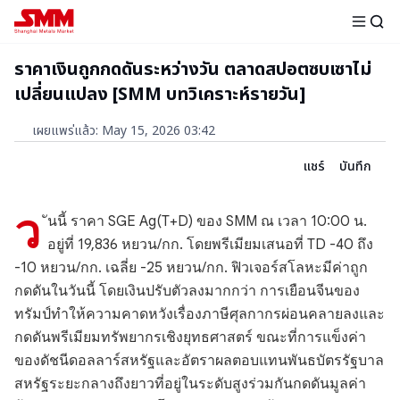
ราคาเงินถูกกดดันระหว่างวัน ตลาดสปอตซบเซาไม่
เปลี่ยนแปลง [SMM บทวิเคราะห์รายวัน]
เผยแพร่แล้ว
:
May 15, 2026 03:42
แชร์
บันทึก
ว
ันนี้ ราคา SGE Ag(T+D) ของ SMM ณ เวลา 10:00 น.
อยู่ที่ 19,836 หยวน/กก. โดยพรีเมียมเสนอที่ TD -40 ถึง
-10 หยวน/กก. เฉลี่ย -25 หยวน/กก. ฟิวเจอร์สโลหะมีค่าถูก
กดดันในวันนี้ โดยเงินปรับตัวลงมากกว่า การเยือนจีนของ
ทรัมป์ทำให้ความคาดหวังเรื่องภาษีศุลกากรผ่อนคลายลงและ
กดดันพรีเมียมทรัพยากรเชิงยุทธศาสตร์ ขณะที่การแข็งค่า
ของดัชนีดอลลาร์สหรัฐและอัตราผลตอบแทนพันธบัตรรัฐบาล
สหรัฐระยะกลางถึงยาวที่อยู่ในระดับสูงร่วมกันกดดันมูลค่า