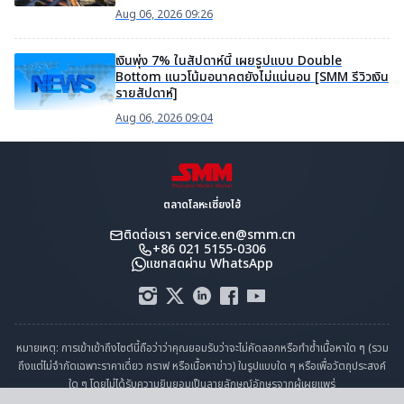
Aug 06, 2026 09:26
เงินพุ่ง 7% ในสัปดาห์นี้ เผยรูปแบบ Double
Bottom แนวโน้มอนาคตยังไม่แน่นอน [SMM รีวิวเงิน
รายสัปดาห์]
Aug 06, 2026 09:04
ตลาดโลหะเซี่ยงไฮ้
ติดต่อเรา
service.en@smm.cn
+86 021 5155-0306
แชทสดผ่าน WhatsApp
หมายเหตุ: การเข้าเข้าถึงไซต์นี้ถือว่าว่าคุณยอมรับว่าจะไม่คัดลอกหรือทำซ้ำเนื้อหาใด ๆ (รวม
ถึงแต่ไม่จำกัดเฉพาะราคาเดี่ยว กราฟ หรือเนื้อหาข่าว) ในรูปแบบใด ๆ หรือเพื่อวัตถุประสงค์
ใด ๆ โดยไม่ได้รับความยินยอมเป็นลายลักษณ์อักษรจากผู้เผยแพร่