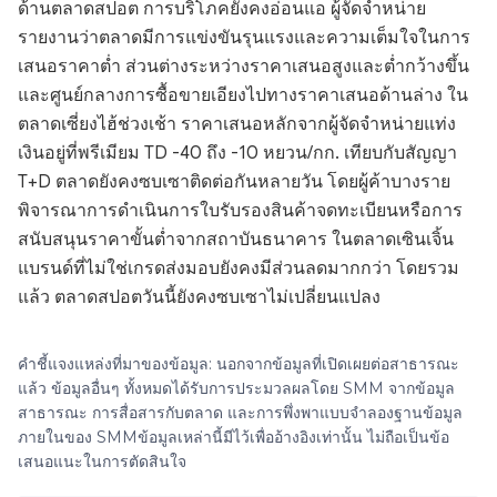
ด้านตลาดสปอต การบริโภคยังคงอ่อนแอ ผู้จัดจำหน่าย
รายงานว่าตลาดมีการแข่งขันรุนแรงและความเต็มใจในการ
เสนอราคาต่ำ ส่วนต่างระหว่างราคาเสนอสูงและต่ำกว้างขึ้น
และศูนย์กลางการซื้อขายเอียงไปทางราคาเสนอด้านล่าง ใน
ตลาดเซี่ยงไฮ้ช่วงเช้า ราคาเสนอหลักจากผู้จัดจำหน่ายแท่ง
เงินอยู่ที่พรีเมียม TD -40 ถึง -10 หยวน/กก. เทียบกับสัญญา
T+D ตลาดยังคงซบเซาติดต่อกันหลายวัน โดยผู้ค้าบางราย
พิจารณาการดำเนินการใบรับรองสินค้าจดทะเบียนหรือการ
สนับสนุนราคาขั้นต่ำจากสถาบันธนาคาร ในตลาดเซินเจิ้น
แบรนด์ที่ไม่ใช่เกรดส่งมอบยังคงมีส่วนลดมากกว่า โดยรวม
แล้ว ตลาดสปอตวันนี้ยังคงซบเซาไม่เปลี่ยนแปลง
คำชี้แจงแหล่งที่มาของข้อมูล: นอกจากข้อมูลที่เปิดเผยต่อสาธารณะ
แล้ว ข้อมูลอื่นๆ ทั้งหมดได้รับการประมวลผลโดย SMM จากข้อมูล
สาธารณะ การสื่อสารกับตลาด และการพึ่งพาแบบจำลองฐานข้อมูล
ภายในของ SMMข้อมูลเหล่านี้มีไว้เพื่ออ้างอิงเท่านั้น ไม่ถือเป็นข้อ
เสนอแนะในการตัดสินใจ