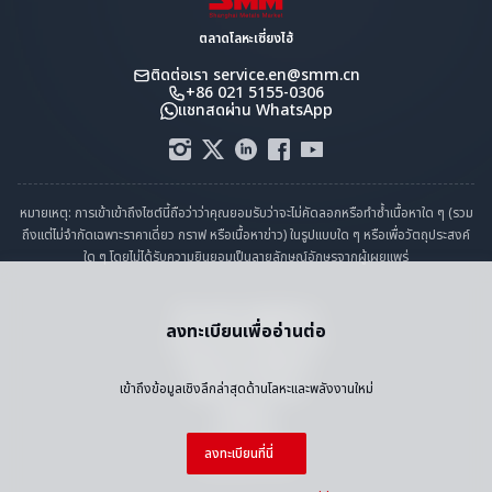
ตลาดโลหะเซี่ยงไฮ้
ติดต่อเรา
service.en@smm.cn
+86 021 5155-0306
แชทสดผ่าน WhatsApp
หมายเหตุ: การเข้าเข้าถึงไซต์นี้ถือว่าว่าคุณยอมรับว่าจะไม่คัดลอกหรือทำซ้ำเนื้อหาใด ๆ (รวม
ถึงแต่ไม่จำกัดเฉพาะราคาเดี่ยว กราฟ หรือเนื้อหาข่าว) ในรูปแบบใด ๆ หรือเพื่อวัตถุประสงค์
ใด ๆ โดยไม่ได้รับความยินยอมเป็นลายลักษณ์อักษรจากผู้เผยแพร่
คำแถลงการปฏิบัติตาม
ลงทะเบียนเพื่ออ่านต่อ
นโยบายความเป็นส่วนตัว
ข้อกำหนดและเงื่อนไข
ปฏิทินราราวันหยุด
เข้าถึงข้อมูลเชิงลึกล่าสุดด้านโลหะและพลังงานใหม่
ติดต่อเรา
งานกับเรา
ลงทะเบียนที่นี่
แผนผังเว็บไซต์