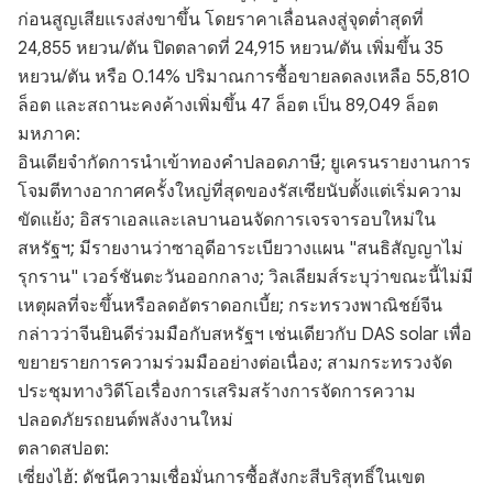
ก่อนสูญเสียแรงส่งขาขึ้น โดยราคาเลื่อนลงสู่จุดต่ำสุดที่
24,855 หยวน/ตัน ปิดตลาดที่ 24,915 หยวน/ตัน เพิ่มขึ้น 35
หยวน/ตัน หรือ 0.14% ปริมาณการซื้อขายลดลงเหลือ 55,810
ล็อต และสถานะคงค้างเพิ่มขึ้น 47 ล็อต เป็น 89,049 ล็อต
มหภาค:
อินเดียจำกัดการนำเข้าทองคำปลอดภาษี; ยูเครนรายงานการ
โจมตีทางอากาศครั้งใหญ่ที่สุดของรัสเซียนับตั้งแต่เริ่มความ
ขัดแย้ง; อิสราเอลและเลบานอนจัดการเจรจารอบใหม่ใน
สหรัฐฯ; มีรายงานว่าซาอุดีอาระเบียวางแผน "สนธิสัญญาไม่
รุกราน" เวอร์ชันตะวันออกกลาง; วิลเลียมส์ระบุว่าขณะนี้ไม่มี
เหตุผลที่จะขึ้นหรือลดอัตราดอกเบี้ย; กระทรวงพาณิชย์จีน
กล่าวว่าจีนยินดีร่วมมือกับสหรัฐฯ เช่นเดียวกับ DAS solar เพื่อ
ขยายรายการความร่วมมืออย่างต่อเนื่อง; สามกระทรวงจัด
ประชุมทางวิดีโอเรื่องการเสริมสร้างการจัดการความ
ปลอดภัยรถยนต์พลังงานใหม่
ตลาดสปอต:
เซี่ยงไฮ้: ดัชนีความเชื่อมั่นการซื้อสังกะสีบริสุทธิ์ในเขต