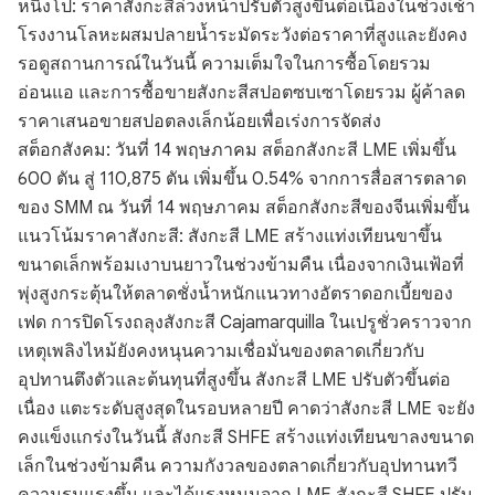
หนิงโป: ราคาสังกะสีล่วงหน้าปรับตัวสูงขึ้นต่อเนื่องในช่วงเช้า
โรงงานโลหะผสมปลายน้ำระมัดระวังต่อราคาที่สูงและยังคง
รอดูสถานการณ์ในวันนี้ ความเต็มใจในการซื้อโดยรวม
อ่อนแอ และการซื้อขายสังกะสีสปอตซบเซาโดยรวม ผู้ค้าลด
ราคาเสนอขายสปอตลงเล็กน้อยเพื่อเร่งการจัดส่ง
สต็อกสังคม: วันที่ 14 พฤษภาคม สต็อกสังกะสี LME เพิ่มขึ้น
600 ตัน สู่ 110,875 ตัน เพิ่มขึ้น 0.54% จากการสื่อสารตลาด
ของ SMM ณ วันที่ 14 พฤษภาคม สต็อกสังกะสีของจีนเพิ่มขึ้น
แนวโน้มราคาสังกะสี: สังกะสี LME สร้างแท่งเทียนขาขึ้น
ขนาดเล็กพร้อมเงาบนยาวในช่วงข้ามคืน เนื่องจากเงินเฟ้อที่
พุ่งสูงกระตุ้นให้ตลาดชั่งน้ำหนักแนวทางอัตราดอกเบี้ยของ
เฟด การปิดโรงถลุงสังกะสี Cajamarquilla ในเปรูชั่วคราวจาก
เหตุเพลิงไหม้ยังคงหนุนความเชื่อมั่นของตลาดเกี่ยวกับ
อุปทานตึงตัวและต้นทุนที่สูงขึ้น สังกะสี LME ปรับตัวขึ้นต่อ
เนื่อง แตะระดับสูงสุดในรอบหลายปี คาดว่าสังกะสี LME จะยัง
คงแข็งแกร่งในวันนี้ สังกะสี SHFE สร้างแท่งเทียนขาลงขนาด
เล็กในช่วงข้ามคืน ความกังวลของตลาดเกี่ยวกับอุปทานทวี