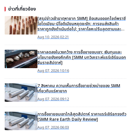
ข่าวที่เกี่ยวข้อง
[สรุปข่าวเช้าธาตุหายาก SMM] ข้อเสนอออกไซด์พราซี
โอไดเมียม-นีโอดิเมียมหยุดชะงัก; การขนส่งสินค้า
ราคาถูกยังดำเนินต่อไป; ราคาโลหะปรับลดตามและ
ธุรกรรมชะงักงัน; คำสั่งซื้อวัสดุแม่เหล็กฟื้นตัวพร้อม
Aug 10, 2026 02:21
การกลับมาทำงาน
ราคาลดลงในวงกว้าง การซื้อขายซบเซา; เงินทุนและ
นโยบายยังคงคึกคัก [SMM บทวิเคราะห์แรร์เอิร์ธนอก
จีนรายสัปดาห์]
Aug 07, 2026 10:16
7 สิงหาคม ความเห็นการซื้อขายช่วงบ่ายของ SMM
เกี่ยวกับแร่หายาก
Aug 07, 2026 09:12
การซื้อขายซบเซาใกล้สุดสัปดาห์ ราคาแรร์เอิร์ธทรงตัว
[SMM Rare Earth Daily Review]
Aug 07, 2026 06:03