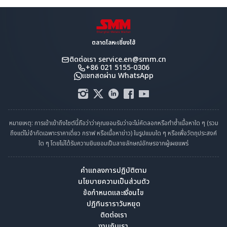
ตลาดโลหะเซี่ยงไฮ้
ติดต่อเรา
service.en@smm.cn
+86 021 5155-0306
แชทสดผ่าน WhatsApp
หมายเหตุ: การเข้าเข้าถึงไซต์นี้ถือว่าว่าคุณยอมรับว่าจะไม่คัดลอกหรือทำซ้ำเนื้อหาใด ๆ (รวม
ถึงแต่ไม่จำกัดเฉพาะราคาเดี่ยว กราฟ หรือเนื้อหาข่าว) ในรูปแบบใด ๆ หรือเพื่อวัตถุประสงค์
ใด ๆ โดยไม่ได้รับความยินยอมเป็นลายลักษณ์อักษรจากผู้เผยแพร่
คำแถลงการปฏิบัติตาม
นโยบายความเป็นส่วนตัว
ข้อกำหนดและเงื่อนไข
ปฏิทินราราวันหยุด
ติดต่อเรา
งานกับเรา