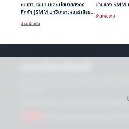
ซบเซา; เงินทุนและนโยบายยังคง
บ่ายของ SMM เก
คึกคัก [SMM บทวิเคราะห์แรร์เอิร์ธน
อ่านเพิ่มเติม
อกจีนรายสัปดาห์]
อ่านเพิ่มเติม
ตลาดโลหะเซี่ยงไฮ้
หมายเหตุ: การเข้าเข้าถึงไซต์นี้ถือว่าว่าคุณยอมรับว่าจะไม่คัดลอกหรือ
เดี่ยว กราฟ หรือเนื้อหาข่าว) ในรูปแบบใด ๆ หรือเพื่อวัตถุประสงค์ใด
จากผู้เผยแพร่
คำแถลงการปฏิบัติตาม
นโยบายความเป็นส่วนตัว
ข้อกำหนดแล
|
|
ติดต่อเรา
service.en@smm.cn
+86 0