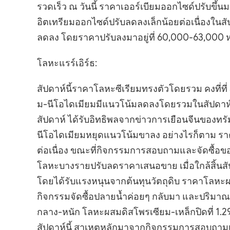
รวดเร็ว ณ วันนี้ ราคาเออร์เบียมออกไซด์ปรับขึ
อิตเทรียมออกไซด์ปรับลดลงเล็กน้อยต่อเนื่องในส
ลดลง โดยราคาปรับลงมาอยู่ที่ 60,000-63,000 ห
โลหะแรร์เอิร์ธ:
สัปดาห์นี้ราคาโลหะซีเรียมทรงตัวโดยรวม คงที่
ม-นีโอไดเมียมมีแนวโน้มลดลงโดยรวมในสัปดาห์นี้
สัปดาห์ ได้รับอิทธิพลจากข่าวการเยือนจีนของท
นีโอไดเมียมหยุดแนวโน้มขาลง อย่างไรก็ตาม รา
ต่อเนื่อง ขณะที่กิจกรรมการสอบถามและจัดซื้อข
โลหะบางรายปรับลดราคาเสนอขาย เมื่อใกล้สิ้นส
โดยได้รับแรงหนุนจากต้นทุนวัตถุดิบ ราคาโลหะผ
กิจกรรมจัดซื้อปลายน้ำค่อยๆ กลับมา และปริมาณก
กลาง-หนัก โลหะผสมดิสโพรเซียม-เหล็กปิดที่ 1.
สัปดาห์นี้ สาเหตุหลักมาจากกิจกรรมการสอบถามแล