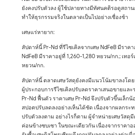
ยังคงปรับตัวลง ผู้ใช้ปลายทางมีทัศนคติรอดูสถาน
ทำให้ธุรกรรมจริงในตลาดเป็นไปอย่างเชื่องช้า
เศษแร่หายาก:
สัปดาห์นี้ Pr-Nd ที่รีไซเคิลจากเศษ NdFeB มีราคา
NdFeB มีราคาอยู่ที่ 1,260-1,280 หยวน/กก.; เทอร์
หยวน/กก.
สัปดาห์นี้ ตลาดเศษวัสดุยังคงมีแนวโน้มขาลงโด
ผู้ประกอบการรีไซเคิลปรับลดราคาเสนอขายและราคา
Pr-Nd ฟื้นตัว ราคาเศษ Pr-Nd จึงปรับตัวขึ้นเล
สปอตปรับลดลงอย่างเห็นได้ชัด เนื่องจากผลกระ
ปรับตัวลงตาม อย่างไรก็ตาม ผู้จำหน่ายเศษวัส
ค่อนข้างซบเซา ในขณะเดียวกัน เนื่องจากราคาอ
รับซื้อเศษดิสโพรเซียมจึงถูกปรับลดลงอย่างต่อเนื่