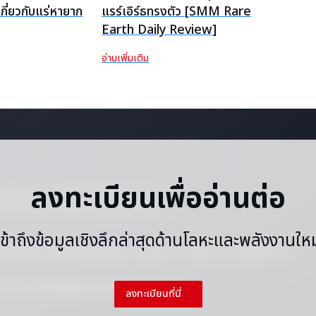
ี่ยวกับแร่หายาก
แรร์เอิร์ธทรงตัว [SMM Rare
Earth Daily Review]
อ่านเพิ่มเติม
ลงทะเบียนเพื่ออ่านต่อ
ทำซ้ำเนื้อหาใด ๆ (รวมถึงแต่ไม่จำกัดเฉพาะราคา
 ๆ โดยไม่ได้รับความยินยอมเป็นลายลักษณ์อักษร
เข้าถึงข้อมูลเชิงลึกล่าสุดด้านโลหะและพลังงานใหม
ะเงื่อนไข
ปฏิทินราราวันหยุด
ติดต่อเรา
งานกับเรา
แผนผังเว็บไซต์
|
|
|
|
21 5155-0306
แชทสดผ่าน WhatsApp
ลงทะเบียนที่นี่