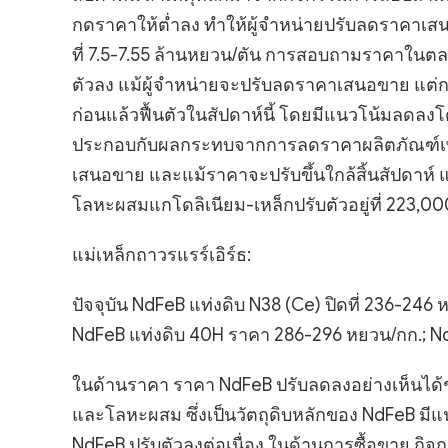
กดราคาให้ต่ำลง ทำให้ผู้จำหน่ายปรับลดราคาเสน
ที่ 7.5-7.55 ล้านหยวน/ตัน การสอบถามราคาในตล
ตัวลง แม้ผู้จำหน่ายจะปรับลดราคาเสนอขาย แต่กา
ก่อนแล้วฟื้นตัวในสัปดาห์นี้ โดยมีแนวโน้มลดลงโ
ประกอบกับผลกระทบจากการลดราคาผลิตภัณฑ์เพร
เสนอขาย และแม้ราคาจะปรับขึ้นใกล้สิ้นสัปดาห
โลหะผสมแกโดลิเนียม-เหล็กปรับตัวอยู่ที่ 223,
แม่เหล็กถาวรแรร์เอิร์ธ:
ปัจจุบัน NdFeB แท่งดิบ N38 (Ce) ปิดที่ 236-24
NdFeB แท่งดิบ 40H ราคา 286-296 หยวน/กก.; N
ในด้านราคา ราคา NdFeB ปรับลดลงอย่างเห็นได้ชั
และโลหะผสม ซึ่งเป็นวัตถุดิบหลักของ NdFeB มีแน
NdFeB ปรับตัวลงต่อเนื่อง ในด้านการซื้อขาย กิจ