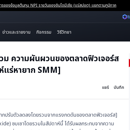
ของข้อมูลต้นทุน NPI รายวันของอินโดนีเซีย (แร่สปอต) แยกตามภูมิภาค
M
ข่าวและรายงาน
กิจกรรม
วิธีวิทยา
รวม ความผันผวนของตลาดฟิวเจอร์ส
ดาห์แร่หายาก SMM]
แชร์
บันทึก
ายากปรับตัวลดลงโดยรวมจากแรงกดดันของตลาดฟิวเจอร์ส]
xide) ซบเซาโดยรวมในสัปดาห์นี้ ได้รับผลกระทบจากความ