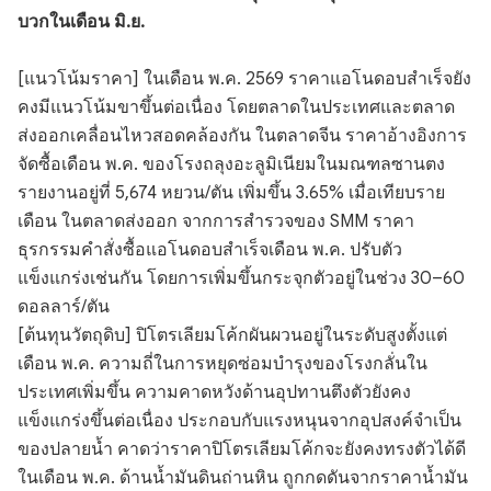
บวกในเดือน มิ.ย.
[แนวโน้มราคา] ในเดือน พ.ค. 2569 ราคาแอโนดอบสำเร็จยัง
คงมีแนวโน้มขาขึ้นต่อเนื่อง โดยตลาดในประเทศและตลาด
ส่งออกเคลื่อนไหวสอดคล้องกัน ในตลาดจีน ราคาอ้างอิงการ
จัดซื้อเดือน พ.ค. ของโรงถลุงอะลูมิเนียมในมณฑลซานตง
รายงานอยู่ที่ 5,674 หยวน/ตัน เพิ่มขึ้น 3.65% เมื่อเทียบราย
เดือน ในตลาดส่งออก จากการสำรวจของ SMM ราคา
ธุรกรรมคำสั่งซื้อแอโนดอบสำเร็จเดือน พ.ค. ปรับตัว
แข็งแกร่งเช่นกัน โดยการเพิ่มขึ้นกระจุกตัวอยู่ในช่วง 30–60
ดอลลาร์/ตัน
[ต้นทุนวัตถุดิบ] ปิโตรเลียมโค้กผันผวนอยู่ในระดับสูงตั้งแต่
เดือน พ.ค. ความถี่ในการหยุดซ่อมบำรุงของโรงกลั่นใน
ประเทศเพิ่มขึ้น ความคาดหวังด้านอุปทานตึงตัวยังคง
แข็งแกร่งขึ้นต่อเนื่อง ประกอบกับแรงหนุนจากอุปสงค์จำเป็น
ของปลายน้ำ คาดว่าราคาปิโตรเลียมโค้กจะยังคงทรงตัวได้ดี
ในเดือน พ.ค. ด้านน้ำมันดินถ่านหิน ถูกกดดันจากราคาน้ำมัน