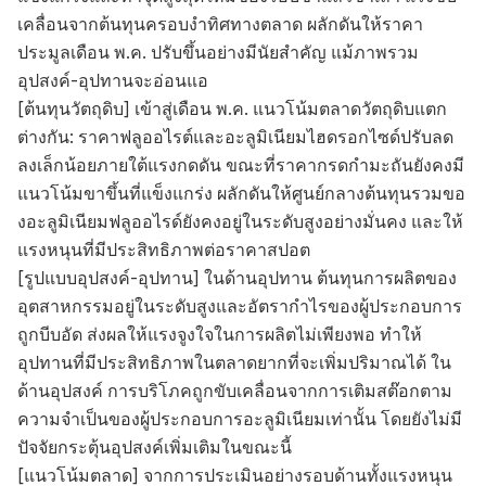
เคลื่อนจากต้นทุนครอบงำทิศทางตลาด ผลักดันให้ราคา
ประมูลเดือน พ.ค. ปรับขึ้นอย่างมีนัยสำคัญ แม้ภาพรวม
อุปสงค์-อุปทานจะอ่อนแอ
[ต้นทุนวัตถุดิบ] เข้าสู่เดือน พ.ค. แนวโน้มตลาดวัตถุดิบแตก
ต่างกัน: ราคาฟลูออไรต์และอะลูมิเนียมไฮดรอกไซด์ปรับลด
ลงเล็กน้อยภายใต้แรงกดดัน ขณะที่ราคากรดกำมะถันยังคงมี
แนวโน้มขาขึ้นที่แข็งแกร่ง ผลักดันให้ศูนย์กลางต้นทุนรวมขอ
งอะลูมิเนียมฟลูออไรด์ยังคงอยู่ในระดับสูงอย่างมั่นคง และให้
แรงหนุนที่มีประสิทธิภาพต่อราคาสปอต
[รูปแบบอุปสงค์-อุปทาน] ในด้านอุปทาน ต้นทุนการผลิตของ
อุตสาหกรรมอยู่ในระดับสูงและอัตรากำไรของผู้ประกอบการ
ถูกบีบอัด ส่งผลให้แรงจูงใจในการผลิตไม่เพียงพอ ทำให้
อุปทานที่มีประสิทธิภาพในตลาดยากที่จะเพิ่มปริมาณได้ ใน
ด้านอุปสงค์ การบริโภคถูกขับเคลื่อนจากการเติมสต๊อกตาม
ความจำเป็นของผู้ประกอบการอะลูมิเนียมเท่านั้น โดยยังไม่มี
ปัจจัยกระตุ้นอุปสงค์เพิ่มเติมในขณะนี้
[แนวโน้มตลาด] จากการประเมินอย่างรอบด้านทั้งแรงหนุน