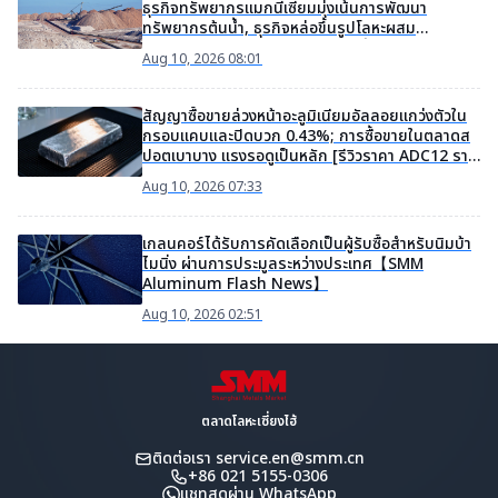
ธุรกิจทรัพยากรแมกนีเซียมมุ่งเน้นการพัฒนา
ทรัพยากรต้นน้ำ, ธุรกิจหล่อขึ้นรูปโลหะผสม
แมกนีเซียมของบริษัทย่อยยังอยู่ในขั้นตอนการบ่ม
Aug 10, 2026 08:01
เพาะและพัฒนา
สัญญาซื้อขายล่วงหน้าอะลูมิเนียมอัลลอยแกว่งตัวใน
กรอบแคบและปิดบวก 0.43%; การซื้อขายในตลาดส
ปอตเบาบาง แรงรอดูเป็นหลัก [รีวิวราคา ADC12 ราย
วัน]
Aug 10, 2026 07:33
เกลนคอร์ได้รับการคัดเลือกเป็นผู้รับซื้อสำหรับนิมบ้า
ไมนิ่ง ผ่านการประมูลระหว่างประเทศ【SMM
Aluminum Flash News】
Aug 10, 2026 02:51
ตลาดโลหะเซี่ยงไฮ้
ติดต่อเรา
service.en@smm.cn
+86 021 5155-0306
แชทสดผ่าน WhatsApp