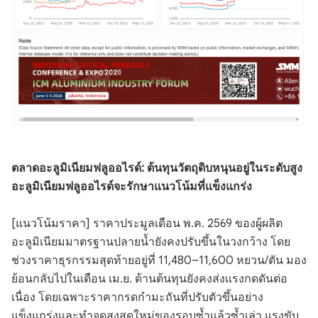
ตลาดอะลูมิเนียมฟลูออไรด์: ต้นทุนวัตถุดิบหนุนอยู่ในระดับสูง
อะลูมิเนียมฟลูออไรด์จะรักษาแนวโน้มที่แข็งแกร่ง
[แนวโน้มราคา] ราคาประมูลเดือน พ.ค. 2569 ของผู้ผลิต
อะลูมิเนียมมาตรฐานปลายน้ำยังคงปรับขึ้นในวงกว้าง โดย
ช่วงราคาธุรกรรมสุดท้ายอยู่ที่ 11,480–11,600 หยวน/ตัน มอง
ย้อนกลับไปในเดือน เม.ย. ด้านต้นทุนยังคงส่งแรงกดดันต่อ
เนื่อง โดยเฉพาะราคากรดกำมะถันที่ปรับตัวขึ้นอย่าง
แข็งแกร่งและทำจุดสูงสุดใหม่ของรอบซ้ำแล้วซ้ำเล่า แรงขับ