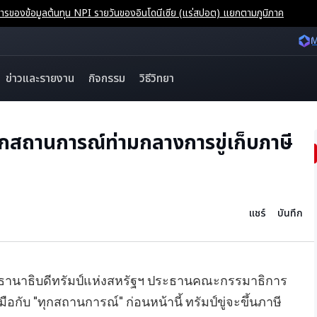
ของข้อมูลต้นทุน NPI รายวันของอินโดนีเซีย (แร่สปอต) แยกตามภูมิภาค
M
ข่าวและรายงาน
กิจกรรม
วิธีวิทยา
กสถานการณ์ท่ามกลางการขู่เก็บภาษี
แชร์
บันทึก
ธานาธิบดีทรัมป์แห่งสหรัฐฯ ประธานคณะกรรมาธิการ
ือกับ "ทุกสถานการณ์" ก่อนหน้านี้ ทรัมป์ขู่จะขึ้นภาษี