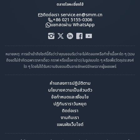
ตลาดโลหะเซี่ยงไฮ้
ติดต่อเรา
service.en@smm.cn
+86 021 5155-0306
แชทสดผ่าน WhatsApp
หมายเหตุ: การเข้าเข้าถึงไซต์นี้ถือว่าว่าคุณยอมรับว่าจะไม่คัดลอกหรือทำซ้ำเนื้อหาใด ๆ (รวม
ถึงแต่ไม่จำกัดเฉพาะราคาเดี่ยว กราฟ หรือเนื้อหาข่าว) ในรูปแบบใด ๆ หรือเพื่อวัตถุประสงค์
ใด ๆ โดยไม่ได้รับความยินยอมเป็นลายลักษณ์อักษรจากผู้เผยแพร่
คำแถลงการปฏิบัติตาม
นโยบายความเป็นส่วนตัว
ข้อกำหนดและเงื่อนไข
ปฏิทินราราวันหยุด
ติดต่อเรา
งานกับเรา
แผนผังเว็บไซต์