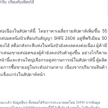
ัน เทียบกับเซี่ยงไฮ้
นื่องในสัปดาห์นี้ โดยราคาเฉลี่ยรายสัปดาห์เพิ่มขึ้น 55
คาสปอตหนิงปัวเทียบกับสัญญา SHFE 2606 อยู่ที่พรีเมียม 50
งไฮ้ สต็อกสังกะสีแท่งในหนิงปัวยังคงลดลงต่อเนื่อง ผู้ค้ามี
เสนอขายสปอตของผู้ค้ายังคงปรับตัวสูงขึ้น อย่างไรก็ตาม
้านี้และส่วนใหญ่เลือกรอดูสถานการณ์ในสัปดาห์นี้ ผู้ผลิต
มการซื้อขายอยู่ในระดับปานกลาง เนื่องจากปริมาณสินค้า
งแข็งแกร่งในสัปดาห์หน้า
ธารณะแล้ว ข้อมูลอื่นๆ ทั้งหมดได้รับการประมวลผลโดย SMM จากข้อมูล
ยในของ SMMข้อมูลเหล่านี้มีไว้เพื่ออ้างอิงเท่านั้น ไม่ถือเป็นข้อ