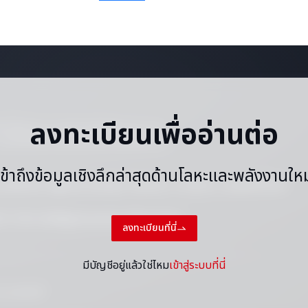
ลงทะเบียนเพื่ออ่านต่อ
ทำซ้ำเนื้อหาใด ๆ (รวมถึงแต่ไม่จำกัดเฉพาะราคา
 ๆ โดยไม่ได้รับความยินยอมเป็นลายลักษณ์อักษร
เข้าถึงข้อมูลเชิงลึกล่าสุดด้านโลหะและพลังงานใหม
ะเงื่อนไข
ปฏิทินราราวันหยุด
ติดต่อเรา
งานกับเรา
แผนผังเว็บไซต์
|
|
|
|
21 5155-0306
แชทสดผ่าน WhatsApp
ลงทะเบียนที่นี่
มีบัญชีอยู่แล้วใช่ไหม
เข้าสู่ระบบที่นี่
วนลิขสิทธิ์