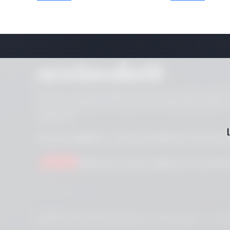
ตลาดโลหะเซี่ยงไฮ้
หมายเหตุ: การเข้าเข้าถึงไซต์นี้ถือว่าว่าคุณยอมรับว่าจะไม่คัดลอกหรือ
เดี่ยว กราฟ หรือเนื้อหาข่าว) ในรูปแบบใด ๆ หรือเพื่อวัตถุประสงค์ใด
จากผู้เผยแพร่
คำแถลงการปฏิบัติตาม
นโยบายความเป็นส่วนตัว
ข้อกำหนดแล
|
|
ติดต่อเรา
service.en@smm.cn
+86 0
ลิขสิทธิ์ © 2026 SMM Information & Technology Co., Ltd. สง