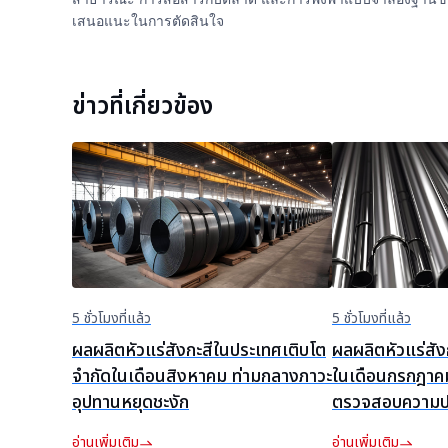
เสนอแนะในการตัดสินใจ
ข่าวที่เกี่ยวข้อง
5 ชั่วโมงที่แล้ว
5 ชั่วโมงที่แล้ว
ผลผลิตหัวแร่สังกะสีในประเทศเติบโต
ผลผลิตหัวแร่สั
จำกัดในเดือนสิงหาคม ท่ามกลางภาวะ
ในเดือนกรกฎาค
อุปทานหยุดชะงัก
ตรวจสอบความป
ที่ต่ำลง
อ่านเพิ่มเติม
อ่านเพิ่มเติม