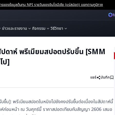
ของข้อมูลต้นทุน NPI รายวันของอินโดนีเซีย (แร่สปอต) แยกตามภูมิภาค
M
ข่าวและรายงาน
กิจกรรม
วิธีวิทยา
สัปดาห์ พรีเมียมสปอตปรับขึ้น [SMM
โป]
แชร์
บันทึก
บขึ้น]: พรีเมียมสปอตในหนิงโปยังคงปรับขึ้นต่อเนื่องในสัปดาห์นี้
ปดาห์ก่อนหน้า ณ วันศุกร์นี้ ราคาสปอตเทียบกับสัญญา 2606 เสนอ