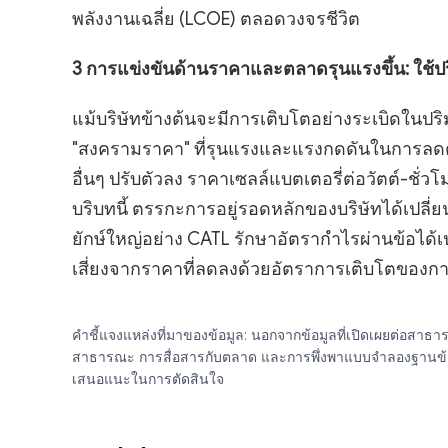
พลังงานเฉลี่ย (LCOE) ตลอดวงจรชีวิต
3 การแข่งขันด้านราคาและตลาดรุนแรงขึ้น: ใช
แม้บริษัทข้างต้นจะมีการเติบโตอย่างระเบิดใ
"สงครามราคา" ที่รุนแรงและแรงกดดันในการลดต้
อื่นๆ ปรับตัวลง ราคาเซลล์แบตเตอรี่ต่อวัตต์-ชั่ว
บริบทนี้ ตรรกะการอยู่รอดหลักของบริษัทได้เปลี
ยักษ์ใหญ่อย่าง CATL รักษาอัตรากำไรผ่านข้อได้เ
เสี่ยงจากราคาที่ลดลงด้วยอัตราการเติบโตของกา
คำชี้แจงแหล่งที่มาของข้อมูล: นอกจากข้อมูลที่เปิดเผยต่อสา
สาธารณะ การสื่อสารกับตลาด และการพึ่งพาแบบจำลองฐานข้อมูลภา
เสนอแนะในการตัดสินใจ