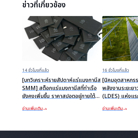
ข่าวที่เกี่ยวข้อง
14 ชั่วโมงที่แล้ว
16 ชั่วโมงที่แล้ว
[บทวิเคราะห์รายสัปดาห์แร่แมงกานีส
[นิคมอุตสาหกรร
SMM] สต็อกแร่แมงกานีสที่ท่าเรือ
พลังงานระยะยา
ยังคงเพิ่มขึ้น ราคาสปอตอยู่ภายใต้
(LDES) แห่งแร
แรงกดดัน
ยม เริ่มการผลิต
อ่านเพิ่มเติม
อ่านเพิ่มเติม