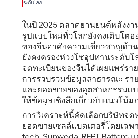
ระดับโลก
ในปี 2025 ตลาดยานยนต์พลังงาน
รูปแบบใหม่ทั่วโลกยังคงเติบโตอย่
ของจีนอาศัยความเชี่ยวชาญด้า
ยังคงครองห่วงโซ่อุปทานระดับโลก เ
จดทะเบียนของจีนได้เผยแพร่รายง
การรวบรวมข้อมูลสาธารณะ รายงา
และยอดขายของอุตสาหกรรมแบตเตอ
ให้ข้อมูลเชิงลึกเกี่ยวกับแนวโ
การวิเคราะห์นี้คัดเลือกบริษัทจด
ยอดขายเซลล์แบตเตอรี่โดยเฉพาะ 
tech, Sunwoda, REPT Battero และ