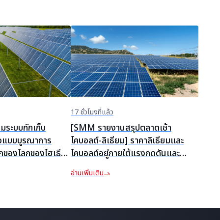
17 ชั่วโมงที่แล้ว
มระบบกักเก็บ
[SMM รายงานสรุปตลาดเช้า
วแบบบูรณาการ
โคบอลต์-ลิเธียม] ราคาลิเธียมและ
กของโลกของไฮเธี
โคบอลต์อยู่ภายใต้แรงกดดันและ
]
เคลื่อนไหวแตกต่าง การต่อสู้ระหว่าง
อ่านเพิ่มเติม
ผู้ขายและผู้ซื้อทวีความรุนแรง การ
ปรับฐานของตลาดวัตถุดิบ