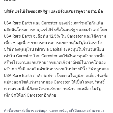
เตรเลีย
บริษัทแรร์เอิร์ธของสหรัฐฯ และฝรั่งเศสบรรลุความร่วมมือ
USA Rare Earth และ Carester ของฝรั่งเศสร่วมมือกันเพื่อ
ผลักดันโครงการธาตุแรร์เอิร์ธทั้งในสหรัฐฯ และฝรั่งเศส โดย
USA Rare Earth จะถือหุ้น 12.5% ใน Carester และใช้ความ
เชี่ยวชาญเพื่อขยายกระบวนการแยกธาตุในรัฐโคโลราโด
บริษัทลงทุนยุโรป InfraVia Capital จะลงทุนในจำนวนเทียบ
เท่าใน Carester โดย Carester จะใช้เงินลงทุนดังกล่าวเพื่อ
สร้างโรงงานแยกแร่หายากขนาดเชิงพาณิชย์ในภาคใต้ของ
ฝรั่งเศส ซึ่งมีแผนเริ่มดำเนินการภายในปลายปีนี้ บริษัทลูกของ
USA Rare Earth กำลังก่อสร้างโรงงานในภูมิภาคเดียวกันเพื่อ
แปลงออกไซด์แร่หายากของ Carester ให้เป็นโลหะบริสุทธิ์
ความร่วมมือนี้ยังจะจัดหาแร่หายากหนักจากเหมืองในรัฐ
เท็กซัสให้แก่ Carester อีกด้วย
คำชี้แจงแหล่งที่มาของข้อมูล: นอกจากข้อมูลที่เปิดเผยต่อสาธารณะ