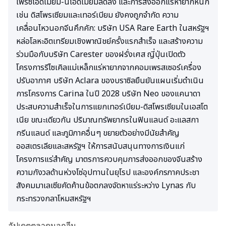
เพรซีโอดิเมียม-นีโอดิเมียมลดลง และการส่งออกแร่หายากหนัก
เช่น ดิสโพรเซียมและเทอร์เบียม ยังคงถูกจำกัด ความ
เคลื่อนไหวนอกจีนคึกคัก: บริษัท USA Rare Earth ในสหรัฐฯ
หล่อโลหะอิตเทรียมเชิงพาณิชย์ครั้งแรกสำเร็จ และสร้างความ
ร่วมมือกับบริษัท Carester ของฝรั่งเศส ญี่ปุ่นเปิดตัว
โครงการรีไซเคิลแม่เหล็กแร่หายากจากคอมเพรสเซอร์เครื่อง
ปรับอากาศ บริษัท Aclara ของบราซิลยืนยันแผนเริ่มดำเนิน
การโครงการ Carina ในปี 2028 บริษัท Neo ของแคนาดา
ประสบความสำเร็จในการแยกเทอร์เบียม-ดิสโพรเซียมในเอสโต
เนีย ขณะเดียวกัน ปริมาณทรัพยากรในฟินแลนด์ อะแลสกา
กรีนแลนด์ และภูมิภาคอื่นๆ ขยายตัวอย่างมีนัยสำคัญ
ออสเตรเลียและสหรัฐฯ ให้การสนับสนุนทางการเงินแก่
โครงการแร่สำคัญ มาตรการควบคุมการส่งออกของจีนสร้าง
ความกังวลด้านห่วงโซ่อุปทานในยุโรป และองค์กรภาคประชา
สังคมมาเลเซียคัดค้านข้อตกลงจัดหาแร่ระหว่าง Lynas กับ
กระทรวงกลาโหมสหรัฐฯ