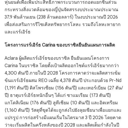
หุ่นยนต์เพื่อเพิ่มประสิทธิภาพกระบวนการถอดแยกชิ้นส่วน
กระทรวงสิ่งแวดล้อมของญี่ปุ่นจัดสรรงบประมาณประมาณ
37.9 พันล้านเยน (238 ล้านดอลลาร์) ในงบประมาณปี 2026
เพื่อส่งเสริมการรีไซเคิลทรัพยากรโลหะ รวมถึงโลหะหายาก
และแรร์เอิร์ธ
โครงการแรร์เอิร์ธ Carina ของบราซิลยืนยันแผนการผลิต
Aclara ผู้ผลิตแรร์เอิร์ธของบราซิล ยืนยันแผนโครงการ
Carina ในบราซิล โดยตั้งเป้าผลิตออกไซด์แรร์เอิร์ธมากกว่า
4,300 ตัน/ปี ภายในปี 2028 โครงการคาดว่าจะผลิตสารเข้ม
ข้นแรร์เอิร์ธผสม REO เฉลี่ย 4,378 ตัน/ปี ประกอบด้วย Pr-Nd
(1,191 ตัน/ปี) ดิสโพรเซียม (156 ตัน/ปี) และเทอร์เบียม (27 ตัน/
ปี) ธาตุแรร์เอิร์ธหนักอื่นๆ ได้แก่ ซาแมเรียม (173 ตัน/ปี)
แกโดลิเนียม (176 ตัน/ปี) ลูทีเชียม (10 ตัน/ปี) และอิตเทรียม
(1,160 ตัน/ปี) วัสดุที่ขุดได้จะถูกส่งไปยังลุยเซียนาเพื่อแยกและ
แปรรูป การก่อสร้างมีแผนเริ่มในไตรมาส 3 ปี 2026 โดยคาด
ว่าจะเริ่มผลิตในครึ่งหลังของปี 2028 และผลิตเต็มกำลังในปี