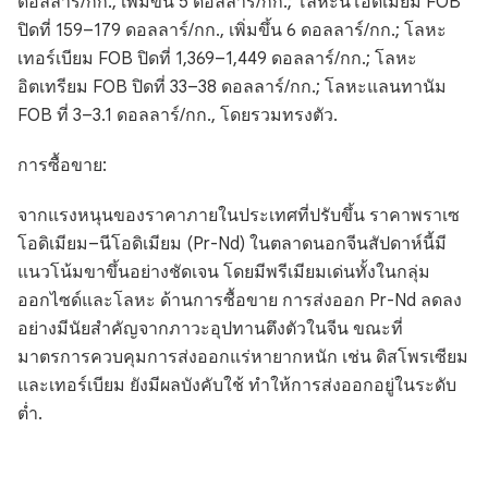
ดอลลาร์/กก., เพิ่มขึ้น 5 ดอลลาร์/กก.; โลหะนีโอดิเมียม FOB
ปิดที่ 159–179 ดอลลาร์/กก., เพิ่มขึ้น 6 ดอลลาร์/กก.; โลหะ
เทอร์เบียม FOB ปิดที่ 1,369–1,449 ดอลลาร์/กก.; โลหะ
อิตเทรียม FOB ปิดที่ 33–38 ดอลลาร์/กก.; โลหะแลนทานัม
FOB ที่ 3–3.1 ดอลลาร์/กก., โดยรวมทรงตัว.
การซื้อขาย:
จากแรงหนุนของราคาภายในประเทศที่ปรับขึ้น ราคาพราเซ
โอดิเมียม–นีโอดิเมียม (Pr-Nd) ในตลาดนอกจีนสัปดาห์นี้มี
แนวโน้มขาขึ้นอย่างชัดเจน โดยมีพรีเมียมเด่นทั้งในกลุ่ม
ออกไซด์และโลหะ ด้านการซื้อขาย การส่งออก Pr-Nd ลดลง
อย่างมีนัยสำคัญจากภาวะอุปทานตึงตัวในจีน ขณะที่
มาตรการควบคุมการส่งออกแร่หายากหนัก เช่น ดิสโพรเซียม
และเทอร์เบียม ยังมีผลบังคับใช้ ทำให้การส่งออกอยู่ในระดับ
ต่ำ.