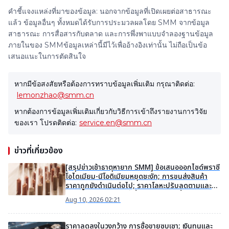
คำชี้แจงแหล่งที่มาของข้อมูล: นอกจากข้อมูลที่เปิดเผยต่อสาธารณะ
แล้ว ข้อมูลอื่นๆ ทั้งหมดได้รับการประมวลผลโดย SMM จากข้อมูล
สาธารณะ การสื่อสารกับตลาด และการพึ่งพาแบบจำลองฐานข้อมูล
ภายในของ SMMข้อมูลเหล่านี้มีไว้เพื่ออ้างอิงเท่านั้น ไม่ถือเป็นข้อ
เสนอแนะในการตัดสินใจ
หากมีข้อสงสัยหรือต้องการทราบข้อมูลเพิ่มเติม กรุณาติดต่อ:
lemonzhao@smm.cn
หากต้องการข้อมูลเพิ่มเติมเกี่ยวกับวิธีการเข้าถึงรายงานการวิจัย
ของเรา โปรดติดต่อ:
service.en@smm.cn
ข่าวที่เกี่ยวข้อง
[สรุปข่าวเช้าธาตุหายาก SMM] ข้อเสนอออกไซด์พราซี
โอไดเมียม-นีโอดิเมียมหยุดชะงัก; การขนส่งสินค้า
ราคาถูกยังดำเนินต่อไป; ราคาโลหะปรับลดตามและ
ธุรกรรมชะงักงัน; คำสั่งซื้อวัสดุแม่เหล็กฟื้นตัวพร้อม
Aug 10, 2026 02:21
การกลับมาทำงาน
ราคาลดลงในวงกว้าง การซื้อขายซบเซา; เงินทุนและ