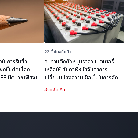
22 ชั่วโมงที่แล้ว
งในการรีบซื้อ
อุปทานตึงตัวหนุนราคาแบตเตอรี่
่งขึ้นต่อเนื่อง
เหลือใช้ สัปดาห์หน้าจับตาการ
FE ปิดบวกเพียงเล็ก
เปลี่ยนแปลงความเชื่อมั่นในการจัดซื้อ
ุปตลาดตะกั่วล่วง
ของผู้ถลุง [SMM Scrap Battery
อ่านเพิ่มเติม
Weekly Review]