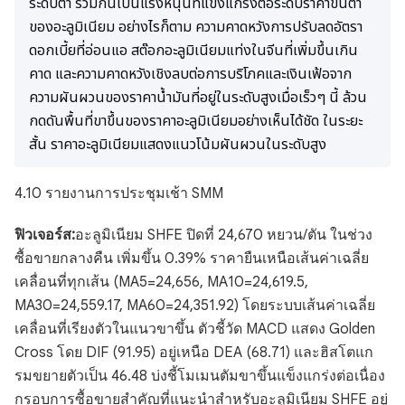
ระดับต่ำ ร่วมกันเป็นแรงหนุนที่แข็งแกร่งต่อระดับราคาขั้นต่ำ
ของอะลูมิเนียม อย่างไรก็ตาม ความคาดหวังการปรับลดอัตรา
ดอกเบี้ยที่อ่อนแอ สต๊อกอะลูมิเนียมแท่งในจีนที่เพิ่มขึ้นเกิน
คาด และความคาดหวังเชิงลบต่อการบริโภคและเงินเฟ้อจาก
ความผันผวนของราคาน้ำมันที่อยู่ในระดับสูงเมื่อเร็วๆ นี้ ล้วน
กดดันพื้นที่ขาขึ้นของราคาอะลูมิเนียมอย่างเห็นได้ชัด ในระยะ
สั้น ราคาอะลูมิเนียมแสดงแนวโน้มผันผวนในระดับสูง
4.10 รายงานการประชุมเช้า SMM
ฟิวเจอร์ส:
อะลูมิเนียม SHFE ปิดที่ 24,670 หยวน/ตัน ในช่วง
ซื้อขายกลางคืน เพิ่มขึ้น 0.39% ราคายืนเหนือเส้นค่าเฉลี่ย
เคลื่อนที่ทุกเส้น (MA5=24,656, MA10=24,619.5,
MA30=24,559.17, MA60=24,351.92) โดยระบบเส้นค่าเฉลี่ย
เคลื่อนที่เรียงตัวในแนวขาขึ้น ตัวชี้วัด MACD แสดง Golden
Cross โดย DIF (91.95) อยู่เหนือ DEA (68.71) และฮิสโตแก
รมขยายตัวเป็น 46.48 บ่งชี้โมเมนตัมขาขึ้นแข็งแกร่งต่อเนื่อง
กรอบการซื้อขายสำคัญที่แนะนำสำหรับอะลูมิเนียม SHFE อยู่