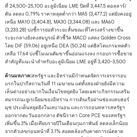
ที่ 24,500-25,100 อะลูมิเนียม LME ปิดที่ 3,447.5 ดอลลาร์/
ตัน ลดลง 0.79% ราคาหลุดต่ำกว่า MA5 (3,477.2) แต่ยังคงอยู่
เหนือ MA10 (3,404.8), MA30 (3,344.08) และ MA60
(3,233.28) บ่งชี้การย่อตัวระยะสั้นขณะที่โครงสร้างขาขึ้น
ระยะกลางยังคงสมบูรณ์ ตัวชี้วัด MACD แสดง Golden Cross
โดย DIF (59.06) อยู่เหนือ DEA (50.24) แต่ฮิสโตแกรมหดตัว
เหลือ 17.64 บ่งชี้โมเมนตัมขาขึ้นอ่อนแรงลง กรอบการซื้อขาย
สำคัญที่แนะนำสำหรับอะลูมิเนียม LME อยู่ที่ 3,420-3,500
ด้านมหภาค:
สหรัฐฯ และอิหร่านมีกำหนดจัดการเจรจารอบ
แรกในปากีสถานวันที่ 11 เมษายน แต่ทั้งสองฝ่ายยังมีความ
เห็นต่างอย่างมากในเงื่อนไขหยุดยิง โดยเฉพาะกิจกรรมเสริม
สมรรถนะยูเรเนียมของอิหร่าน การเดินเรือผ่านช่องแคบฮอร์
มุซ ประเด็นหยุดยิงในเลบานอน และการถอนทหารสหรัฐฯ
ออกจากตะวันออกกลาง ดัชนีราคา Core PCE ของสหรัฐฯ
เพิ่มขึ้น 3% เมื่อเทียบรายปีในเดือนกุมภาพันธ์ ลดลงเล็กน้อย
จากตัวเลขก่อนหน้าที่ 3.1% สอดคล้องกับคาดการณ์ตลาด