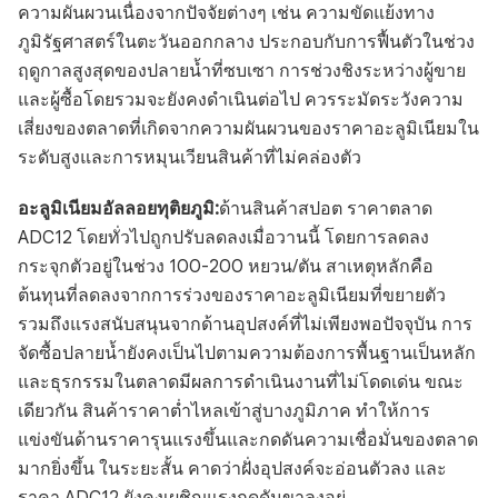
ความผันผวนเนื่องจากปัจจัยต่างๆ เช่น ความขัดแย้งทาง
ภูมิรัฐศาสตร์ในตะวันออกกลาง ประกอบกับการฟื้นตัวในช่วง
ฤดูกาลสูงสุดของปลายน้ำที่ซบเซา การช่วงชิงระหว่างผู้ขาย
และผู้ซื้อโดยรวมจะยังคงดำเนินต่อไป ควรระมัดระวังความ
เสี่ยงของตลาดที่เกิดจากความผันผวนของราคาอะลูมิเนียมใน
ระดับสูงและการหมุนเวียนสินค้าที่ไม่คล่องตัว
อะลูมิเนียมอัลลอยทุติยภูมิ:
ด้านสินค้าสปอต ราคาตลาด
ADC12 โดยทั่วไปถูกปรับลดลงเมื่อวานนี้ โดยการลดลง
กระจุกตัวอยู่ในช่วง 100-200 หยวน/ตัน สาเหตุหลักคือ
ต้นทุนที่ลดลงจากการร่วงของราคาอะลูมิเนียมที่ขยายตัว
รวมถึงแรงสนับสนุนจากด้านอุปสงค์ที่ไม่เพียงพอปัจจุบัน การ
จัดซื้อปลายน้ำยังคงเป็นไปตามความต้องการพื้นฐานเป็นหลัก
และธุรกรรมในตลาดมีผลการดำเนินงานที่ไม่โดดเด่น ขณะ
เดียวกัน สินค้าราคาต่ำไหลเข้าสู่บางภูมิภาค ทำให้การ
แข่งขันด้านราคารุนแรงขึ้นและกดดันความเชื่อมั่นของตลาด
มากยิ่งขึ้น ในระยะสั้น คาดว่าฝั่งอุปสงค์จะอ่อนตัวลง และ