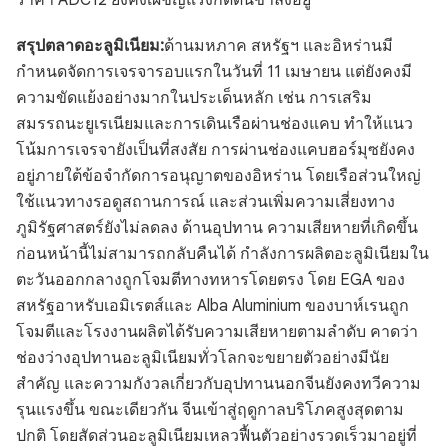
ราคา ADC12 ยังคงเผชิญแรงกดดันขาลงอยู่
สรุปตลาดอะลูมิเนียม:
ด้านมหภาค สหรัฐฯ และอิหร่านมี
กำหนดจัดการเจรจารอบแรกในวันที่ 11 เมษายน แต่ยังคงมี
ความขัดแย้งอย่างมากในประเด็นหลัก เช่น การเสริม
สมรรถนะยูเรเนียมและการเดินเรือผ่านช่องแคบ ทำให้แนว
โน้มการเจรจายังเป็นที่สงสัย การผ่านช่องแคบฮอร์มุซยังคง
อยู่ภายใต้ข้อจำกัดการอนุญาตของอิหร่าน โดยเรือส่วนใหญ่
ใช้แนวทางรอดูสถานการณ์ และส่วนเพิ่มความเสี่ยงทาง
ภูมิรัฐศาสตร์ยังไม่ลดลง ด้านอุปทาน ความเสียหายที่เกิดขึ้น
ก่อนหน้านี้ไม่สามารถกลับคืนได้ กำลังการผลิตอะลูมิเนียมใน
ตะวันออกกลางถูกโจมตีทางทหารโดยตรง โดย EGA ของ
สหรัฐอาหรับเอมิเรตส์และ Alba Aluminium ของบาห์เรนถูก
โจมตีและโรงงานผลิตได้รับความเสียหายตามลำดับ คาดว่า
ช่องว่างอุปทานอะลูมิเนียมทั่วโลกจะขยายตัวอย่างมีนัย
สำคัญ และความกังวลเกี่ยวกับอุปทานนอกจีนยังคงทวีความ
รุนแรงขึ้น ขณะเดียวกัน จีนเข้าสู่ฤดูกาลบริโภคสูงสุดตาม
ปกติ โดยสัดส่วนอะลูมิเนียมเหลวฟื้นตัวอย่างรวดเร็วมาอยู่ที่