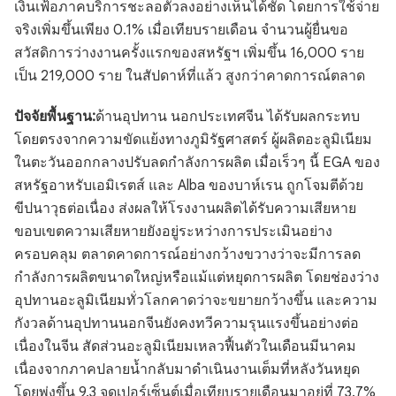
เงินเฟ้อภาคบริการชะลอตัวลงอย่างเห็นได้ชัด โดยการใช้จ่าย
จริงเพิ่มขึ้นเพียง 0.1% เมื่อเทียบรายเดือน จำนวนผู้ยื่นขอ
สวัสดิการว่างงานครั้งแรกของสหรัฐฯ เพิ่มขึ้น 16,000 ราย
เป็น 219,000 ราย ในสัปดาห์ที่แล้ว สูงกว่าคาดการณ์ตลาด
ปัจจัยพื้นฐาน:
ด้านอุปทาน นอกประเทศจีน ได้รับผลกระทบ
โดยตรงจากความขัดแย้งทางภูมิรัฐศาสตร์ ผู้ผลิตอะลูมิเนียม
ในตะวันออกกลางปรับลดกำลังการผลิต เมื่อเร็วๆ นี้ EGA ของ
สหรัฐอาหรับเอมิเรตส์ และ Alba ของบาห์เรน ถูกโจมตีด้วย
ขีปนาวุธต่อเนื่อง ส่งผลให้โรงงานผลิตได้รับความเสียหาย
ขอบเขตความเสียหายยังอยู่ระหว่างการประเมินอย่าง
ครอบคลุม ตลาดคาดการณ์อย่างกว้างขวางว่าจะมีการลด
กำลังการผลิตขนาดใหญ่หรือแม้แต่หยุดการผลิต โดยช่องว่าง
อุปทานอะลูมิเนียมทั่วโลกคาดว่าจะขยายกว้างขึ้น และความ
กังวลด้านอุปทานนอกจีนยังคงทวีความรุนแรงขึ้นอย่างต่อ
เนื่องในจีน สัดส่วนอะลูมิเนียมเหลวฟื้นตัวในเดือนมีนาคม
เนื่องจากภาคปลายน้ำกลับมาดำเนินงานเต็มที่หลังวันหยุด
โดยพุ่งขึ้น 9.3 จุดเปอร์เซ็นต์เมื่อเทียบรายเดือนมาอยู่ที่ 73.7%