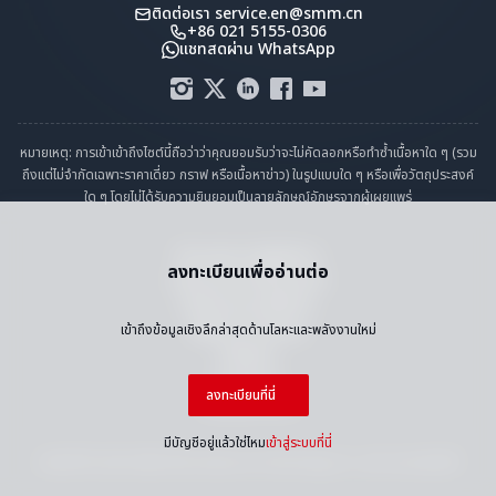
ติดต่อเรา
service.en@smm.cn
+86 021 5155-0306
แชทสดผ่าน WhatsApp
หมายเหตุ: การเข้าเข้าถึงไซต์นี้ถือว่าว่าคุณยอมรับว่าจะไม่คัดลอกหรือทำซ้ำเนื้อหาใด ๆ (รวม
ถึงแต่ไม่จำกัดเฉพาะราคาเดี่ยว กราฟ หรือเนื้อหาข่าว) ในรูปแบบใด ๆ หรือเพื่อวัตถุประสงค์
ใด ๆ โดยไม่ได้รับความยินยอมเป็นลายลักษณ์อักษรจากผู้เผยแพร่
คำแถลงการปฏิบัติตาม
ลงทะเบียนเพื่ออ่านต่อ
นโยบายความเป็นส่วนตัว
ข้อกำหนดและเงื่อนไข
ปฏิทินราราวันหยุด
เข้าถึงข้อมูลเชิงลึกล่าสุดด้านโลหะและพลังงานใหม่
ติดต่อเรา
งานกับเรา
ลงทะเบียนที่นี่
แผนผังเว็บไซต์
มีบัญชีอยู่แล้วใช่ไหม
เข้าสู่ระบบที่นี่
ลิขสิทธิ์ © 2026 SMM Information & Technology Co., Ltd. สงวนลิขสิทธิ์