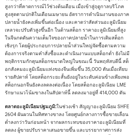
สูงกว่าที่คาดการณ์ไว้ช่วงต้นเดือน เมื่อเข้าสู่ฤดูกาลบริโภค
สูงสุดตามปกติในเดือนเมษายน อัตราการดำเนินงานของภาค
ปลายน้ำยังคงเพิ่มขึ้นต่อเนื่อง และคาดว่าสัดส่วนอะลูมิเนียม
เหลวจะปรับตัวสูงขึ้นอีก ในด้านสต็อก ราคาอะลูมิเนียมที่สูง
ในจีนกดดันความเต็มใจของภาคปลายน้ำในการเติมสต็อก
เชิงรุก โดยผู้ประกอบการปลายน้ำส่วนใหญ่จัดซื้อตามความ
ต้องการจริงตามคำสั่งซื้อและดำเนินงานแบบสต็อกต่ำ ยังไม่มี
พฤติกรรมกักตุนสต็อกขนาดใหญ่ในขณะนี้ วันพฤหัสบดีนี้ สต็
อกสังคมอะลูมิเนียมแท่งของจีนเพิ่มขึ้น 35,000 ตันเมื่อเทียบ
รายสัปดาห์ โดยสต็อกระยะสั้นยังอยู่ในระดับค่อนข้างเพียงพอ
สต็อกนอกจีนยังคงลดลงต่อเนื่อง โดยสต็อกอะลูมิเนียม LME
รักษาแนวโน้มขาลงในสัปดาห์นี้ ลดลงมาอยู่ที่ 414,000 ตัน
ตลาดอะลูมิเนียมปฐมภูมิ:
ในช่วงเช้า สัญญาอะลูมิเนียม SHFE
2604 ผันผวนในทิศทางขาลง โดยศูนย์กลางการซื้อขายเลื่อน
ต่ำลงกว่าวันก่อนหน้า จากผลกระทบของราคาอะลูมิเนียมที่
ลดลง ผู้ขายปรับราคาเสนอขายขึ้น และบรรยากาศการส่ง