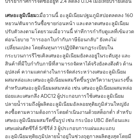
บรรยากาศการจัดซื้ออยู่ที่ 2.4 ลดลง 0.04 เมื่อเทียบรายเดือน
เศษอะลูมิเนียม:
เมื่อวานนี้ อะลูมิเนียมปฐมภูมิสปอตลดลง 160
หยวน/ตันจากวันซื้อขายก่อนหน้า และตลาดเศษอะลูมิเนียม
ปรับตัวลงตามโดยรวมเมื่อวานนี้ ท่าทีการกำกับดูแลที่เข้มงวด
ต่อนโยบาย "การออกใบกำกับภาษีย้อนกลับ" ยังคงไม่
เปลี่ยนแปลง โดยต้นทุนการปฏิบัติตามกฎระเบียบใน
กระบวนการรีไซเคิลเศษอะลูมิเนียมยังคงอยู่ในระดับสูง และ
สินค้าที่มีใบกำกับภาษีที่สามารถจัดหาได้จริงยังคงตึงตัว ด้าน
อุปสงค์ ความแตกต่างในการจัดส่งระหว่างเศษอะลูมิเนียม
ผสมหล่อและเศษอะลูมิเนียมผสมรีดขึ้นรูปทวีความรุนแรงขึ้น
สำหรับเศษอะลูมิเนียมผสมหล่อ เช่น เศษอะลูมิเนียมผสมหล่อ
ย่อยและเศษกลึง ADC12 ผู้ประกอบการใช้เศษอะลูมิเนียม
ปลายน้ำรวมถึงผู้ผลิตอะลูมิเนียมอัลลอยทุติยภูมิส่วนใหญ่ยัง
คงซื้อตามความต้องการโดยดำเนินงานด้วยสต็อกต่ำ สำหรับ
เศษอะลูมิเนียมผสมรีดขึ้นรูป เช่น กระป๋อง UBC อัดก้อนและ
เศษแผ่นตัดซีรีส์ 5/ซีรีส์ 3 ผู้ประกอบการแผ่นและแถบ
อะลูมิเนียมทุติยภูมิปลายน้ำอยู่ในช่วงฤดูกาลผลิตสูงสุดโดยมี