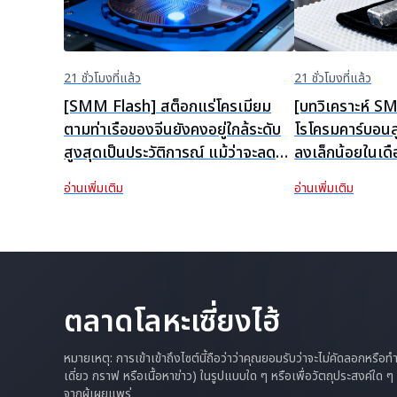
21 ชั่วโมงที่แล้ว
21 ชั่วโมงที่แล้ว
[SMM Flash] สต็อกแร่โครเมียม
[บทวิเคราะห์ S
ตามท่าเรือของจีนยังคงอยู่ใกล้ระดับ
โรโครมคาร์บอน
สูงสุดเป็นประวัติการณ์ แม้ว่าจะลดลง
ลงเล็กน้อยในเดื
จากจุดสูงสุดในเดือนกรกฎาคม
ข้อจำกัดด้านอุป
อ่านเพิ่มเติม
อ่านเพิ่มเติม
ตลาดโลหะเซี่ยงไฮ้
หมายเหตุ: การเข้าเข้าถึงไซต์นี้ถือว่าว่าคุณยอมรับว่าจะไม่คัดลอกหรือ
เดี่ยว กราฟ หรือเนื้อหาข่าว) ในรูปแบบใด ๆ หรือเพื่อวัตถุประสงค์ใด
จากผู้เผยแพร่