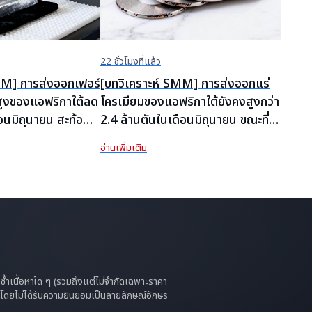
22 ชั่วโมงที่แล้ว
MM] การส่งออกเฟอร์
[บทวิเคราะห์ SMM] การส่งออกแร่
สูงของแอฟริกาใต้ลด
โครเมียมของแอฟริกาใต้ยังคงสูงกว่า
อนมิถุนายน สะท้อน
2.4 ล้านตันในเดือนมิถุนายน ขณะที่
ทาน
บทบาทนำของจีนเพิ่มขึ้นท่ามกลาง
อ่านเพิ่มเติม
การเปลี่ยนแปลงนโยบาย
ทำซ้ำเนื้อหาใด ๆ (รวมถึงแต่ไม่จำกัดเฉพาะราคา
 ๆ โดยไม่ได้รับความยินยอมเป็นลายลักษณ์อักษร