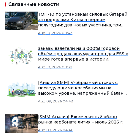
Связанные новости
ТОП-10 по установкам силовых батарей
за пределами Китая в первом
полугодии: два новых участника, три
китайские компании удвоили рост.
Aug 10, 2026 00:43
Заказы взлетели на 3 000%! Годовой
объём продаж аккумуляторов для ESS в
мире готов впервые в истории
превысить 1 ТВт·ч!
Aug 10, 2026 00:39
[Анализ SMM] V-образный отскок с
последующими колебаниями на
высоком уровне, напряженный баланс
сохраняется
Aug 09, 2026 04:48
[SMM Анализ] Ежемесячный обзор
рынка карбоната лития – июль 2026 г.
Aug 09, 2026 04:46