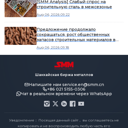
[SMM Analysis] Слабый спрос на
строительную сталь в межсезонье
Aug 06, 2026 09:22
Предложение продолжало
сокращаться, рост общественных
запасов строительных материалов в
этом периоде замедлился.
Aug 06, 2026 09:18
Шанхайская биржа металлов
Напишите нам
service.en@smm.cn
+86 021 5155-0306
Чат в реальном времени через WhatsApp
Уведомление： Посещая данный сайт， вы соглашаетесь не
копировать и не воспроизводить любую часть его