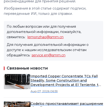
рекомендациями для принятия решений.
Изображения в этой статье содержат подписи,
переведенные ИИ, только для справки.
По любым вопросам или для получения
дополнительной информации, пожалуйста,
свяжитесь:
lemonzhao@smm.cn
Для получения дополнительной информации о
доступе к нашим исследовательским отчётам
обращайтесь:
service.en@smm.cn
Связанные новости
Imported Copper Concentrate TCs Fall
Steadily, Some Construction and
Development Projects at El Teniente, the
World's Largest Underground Copper
Aug 07, 2026 06:59
Mine, Suspended [SMM Spot Copper
Concentrate Weekly Review]
Codelco приостанавливает расширение