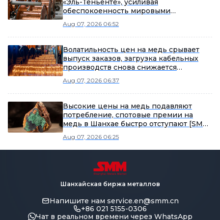
«Эль-Теньенте», усиливая
обеспокоенность мировыми
поставками меди
Aug 07, 2026 06:52
Волатильность цен на медь срывает
выпуск заказов, загрузка кабельных
производств снова снижается
[Еженедельный обзор рынка проводов
Aug 07, 2026 06:37
и кабелей SMM]
Высокие цены на медь подавляют
потребление, спотовые премии на
медь в Шанхае быстро отступают [SMM
Еженедельный обзор шанхайского
Aug 07, 2026 06:25
спотового рынка меди]
Шанхайская биржа металлов
Напишите нам
service.en@smm.cn
+86 021 5155-0306
Чат в реальном времени через WhatsApp