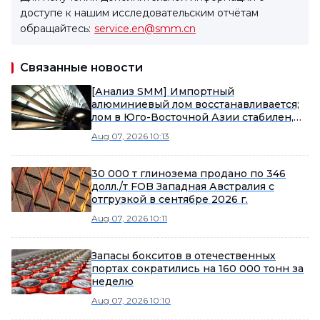
доступе к нашим исследовательским отчётам
обращайтесь:
service.en@smm.cn
Связанные новости
[Анализ SMM] Импортный
алюминиевый лом восстанавливается;
лом в Юго-Восточной Азии стабилен,
ADC12 FOB слегка дорожает
Aug 07, 2026 10:13
30 000 т глинозема продано по 346
долл./т FOB Западная Австралия с
отгрузкой в сентябре 2026 г.
Aug 07, 2026 10:11
Запасы бокситов в отечественных
портах сократились на 160 000 тонн за
неделю
Aug 07, 2026 10:10