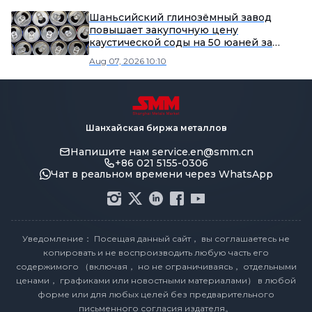
Шаньсийский глинозёмный завод
повышает закупочную цену
каустической соды на 50 юаней за
тонну в августе.
Aug 07, 2026 10:10
Шанхайская биржа металлов
Напишите нам
service.en@smm.cn
+86 021 5155-0306
Чат в реальном времени через WhatsApp
Уведомление： Посещая данный сайт， вы соглашаетесь не
копировать и не воспроизводить любую часть его
содержимого （включая， но не ограничиваясь， отдельными
ценами， графиками или новостными материалами） в любой
форме или для любых целей без предварительного
письменного согласия издателя。