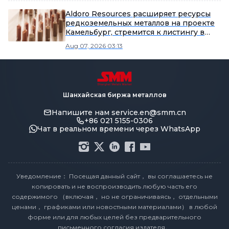
Aldoro Resources расширяет ресурсы
редкоземельных металлов на проекте
Камельбург, стремится к листингу в
Гонконге
Aug 07, 2026 03:13
Шанхайская биржа металлов
Напишите нам
service.en@smm.cn
+86 021 5155-0306
Чат в реальном времени через WhatsApp
Уведомление： Посещая данный сайт， вы соглашаетесь не
копировать и не воспроизводить любую часть его
содержимого （включая， но не ограничиваясь， отдельными
ценами， графиками или новостными материалами） в любой
форме или для любых целей без предварительного
письменного согласия издателя。