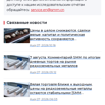
доступе к нашим исследовательским отчётам
обращайтесь:
service.en@smm.cn
Связанные новости
Цены в целом снижаются, сделки
вялые; капитал и политическая
активность сохраняются
[Еженедельный обзор рынка
Aug 07, 2026 10:16
редкоземельных металлов за
пределами Китая от SMM]
7 августа. Комментарий SMM по итогам
дневных торгов на рынке
редкоземельных металлов
Aug 07, 2026 09:12
Вялая торговля ближе к выходным,
цены на редкоземельные металлы
остаются стабильными [SMM
Ежедневный обзор рынка
Aug 07, 2026 06:03
редкоземельных металлов]