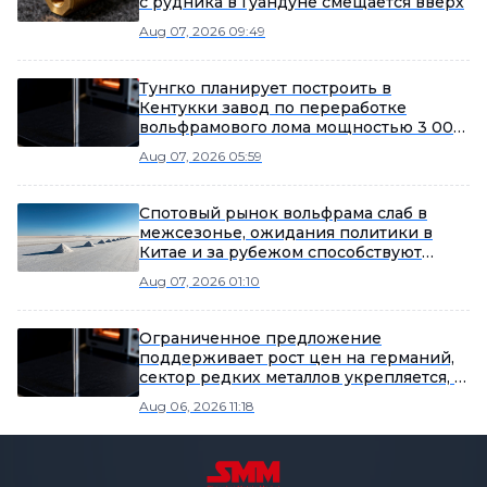
с рудника в Гуандуне смещается вверх
Aug 07, 2026 09:49
Тунгко планирует построить в
Кентукки завод по переработке
вольфрамового лома мощностью 3 000
тонн в год и добивается
Aug 07, 2026 05:59
государственных субсидий
Спотовый рынок вольфрама слаб в
межсезонье, ожидания политики в
Китае и за рубежом способствуют
потеплению рыночных настроений
Aug 07, 2026 01:10
Ограниченное предложение
поддерживает рост цен на германий,
сектор редких металлов укрепляется, в
лидерах роста Yunnan Germanium и
Aug 06, 2026 11:18
China Tungsten High-Tech [SMM Flash]