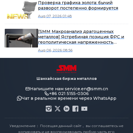
Проверка графика золота: бычий
разворот постепенно формируется
Aug 07, 2026 01:48
[SMM Макроанализ драгоценных
металлов] Ястребиная позиция ФРС и
геополитическая напряженность
влияют на рынок драгоценных
Aug 06, 2026 08:56
металлов
Шанхайская биржа металлов
Напишите нам
service.en@smm.cn
+86 021 5155-0306
Чат в реальном времени через WhatsApp
Уведомление： Посещая данный сайт， вы соглашаетесь не
копировать и не воспроизводить любую часть его