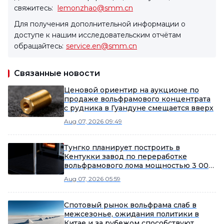
свяжитесь:
lemonzhao@smm.cn
Для получения дополнительной информации о
доступе к нашим исследовательским отчётам
обращайтесь:
service.en@smm.cn
Связанные новости
Ценовой ориентир на аукционе по
продаже вольфрамового концентрата
с рудника в Гуандуне смещается вверх
Aug 07, 2026 09:49
Тунгко планирует построить в
Кентукки завод по переработке
вольфрамового лома мощностью 3 000
тонн в год и добивается
Aug 07, 2026 05:59
государственных субсидий
Спотовый рынок вольфрама слаб в
межсезонье, ожидания политики в
Китае и за рубежом способствуют