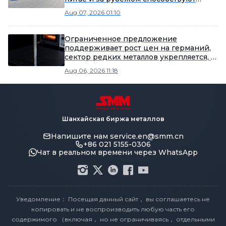
потеплению рыночных настроений
Aug 07, 2026 01:10
Ограниченное предложение
поддерживает рост цен на германий,
сектор редких металлов укрепляется, в
лидерах роста Yunnan Germanium и
Aug 06, 2026 11:18
China Tungsten High-Tech [SMM Flash]
Шанхайская биржа металлов
Напишите нам
service.en@smm.cn
+86 021 5155-0306
Чат в реальном времени через WhatsApp
Уведомление： Посещая данный сайт， вы соглашаетесь не
копировать и не воспроизводить любую часть его
содержимого （включая， но не ограничиваясь， отдельными