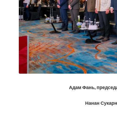
Адам Фань, председа
Нанан Сукарн