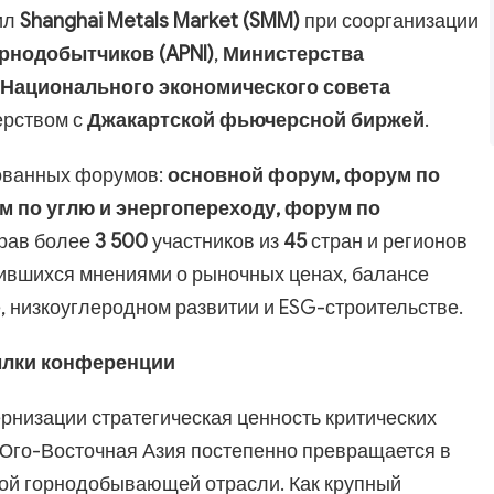
ил
Shanghai Metals Market (SMM)
при соорганизации
рнодобытчиков (APNI)
,
Министерства
Национального экономического совета
ерством с
Джакартской фьючерсной биржей
.
ованных форумов:
основной форум, форум по
м по углю и энергопереходу, форум по
рав более
3 500
участников из
45
стран и регионов
ившихся мнениями о рыночных ценах, балансе
, низкоуглеродном развитии и ESG-строительстве.
лки конференции
низации стратегическая ценность критических
 Юго-Восточная Азия постепенно превращается в
ой горнодобывающей отрасли. Как крупный