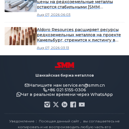
цены на редкоземельные металлы
остаются стабильными [SMM
Ежедневный обзор рынка
Aug 07, 2026 06:03
редкоземельных металлов]
Aldoro Resources расширяет ресурсы
редкоземельных металлов на проекте
Камельбург, стремится к листингу в
Гонконге
Aug 07, 2026 03:13
Шанхайская биржа металлов
Напишите нам
service.en@smm.cn
+86 021 5155-0306
Чат в реальном времени через WhatsApp
Уведомление： Посещая данный сайт， вы соглашаетесь не
копировать и не воспроизводить любую часть его