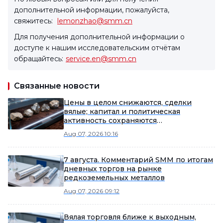
дополнительной информации, пожалуйста,
свяжитесь:
lemonzhao@smm.cn
Для получения дополнительной информации о
доступе к нашим исследовательским отчётам
обращайтесь:
service.en@smm.cn
Связанные новости
Цены в целом снижаются, сделки
вялые; капитал и политическая
активность сохраняются
[Еженедельный обзор рынка
Aug 07, 2026 10:16
редкоземельных металлов за
пределами Китая от SMM]
7 августа. Комментарий SMM по итогам
дневных торгов на рынке
редкоземельных металлов
Aug 07, 2026 09:12
Вялая торговля ближе к выходным,