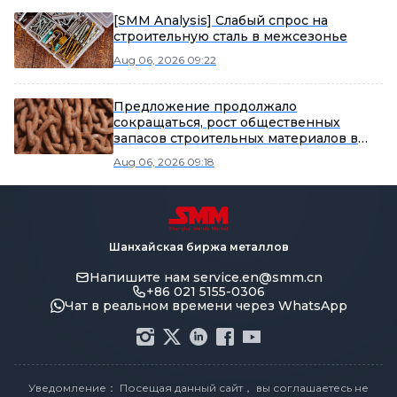
[SMM Analysis] Слабый спрос на
строительную сталь в межсезонье
Aug 06, 2026 09:22
Предложение продолжало
сокращаться, рост общественных
запасов строительных материалов в
этом периоде замедлился.
Aug 06, 2026 09:18
Шанхайская биржа металлов
Напишите нам
service.en@smm.cn
+86 021 5155-0306
Чат в реальном времени через WhatsApp
Уведомление： Посещая данный сайт， вы соглашаетесь не