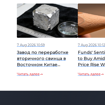
7 Aug 2026 10:59
7 Aug 2026 10:1
Завод по переработке
Funds' Sent
вторичного свинца в
to Buy Amid
Восточном Китае
Price Rise W
приостанавливает
SHFE Lead O
Читать далее
Читать далее
производство на 3
Closed High
месяца, отслеживая
Futures Brie
рынок на предмет
возможного досрочного
возобновления.