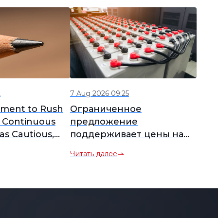
2
7 Aug 2026 09:25
iment to Rush
Ограниченное
 Continuous
предложение
as Cautious,
поддерживает цены на
nly Slightly
аккумуляторный лом, на
Читать далее
er Today [Lead
следующей неделе
f]
ожидаются изменения в
закупочных настроениях
плавильщиков [SMM Scrap
Battery Weekly Review]