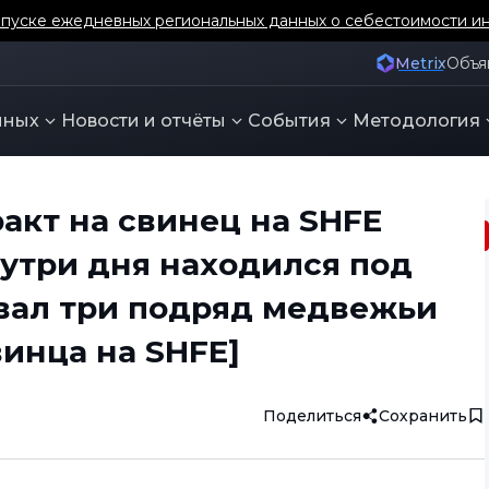
уске ежедневных региональных данных о себестоимости ин
Metrix
Объя
нных
Новости и отчёты
События
Методология
акт на свинец на SHFE
нутри дня находился под
вал три подряд медвежьи
винца на SHFE]
Поделиться
Сохранить