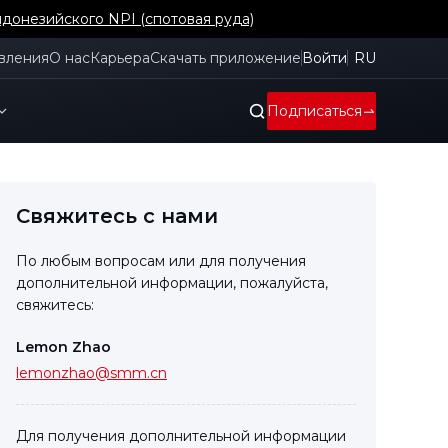
донезийского NPI (спотовая руда)
вления
О нас
Карьера
Скачать приложение
Войти
RU
Подписаться
Свяжитесь с нами
По любым вопросам или для получения
дополнительной информации, пожалуйста,
свяжитесь:
Lemon Zhao
lemonzhao@smm.cn
Для получения дополнительной информации