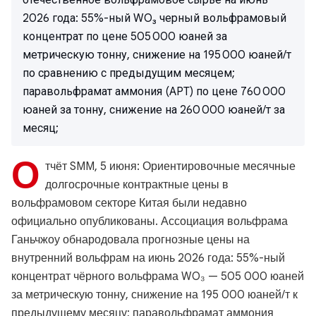
отечественное вольфрамовое сырье на июнь
2026 года: 55%-ный WO₃ черный вольфрамовый
концентрат по цене 505 000 юаней за
метрическую тонну, снижение на 195 000 юаней/т
по сравнению с предыдущим месяцем;
паравольфрамат аммония (APT) по цене 760 000
юаней за тонну, снижение на 260 000 юаней/т за
месяц;
О
тчёт SMM, 5 июня: Ориентировочные месячные
долгосрочные контрактные цены в
вольфрамовом секторе Китая были недавно
официально опубликованы. Ассоциация вольфрама
Ганьчжоу обнародовала прогнозные цены на
внутренний вольфрам на июнь 2026 года: 55%-ный
концентрат чёрного вольфрама WO₃ — 505 000 юаней
за метрическую тонну, снижение на 195 000 юаней/т к
предыдущему месяцу; паравольфрамат аммония