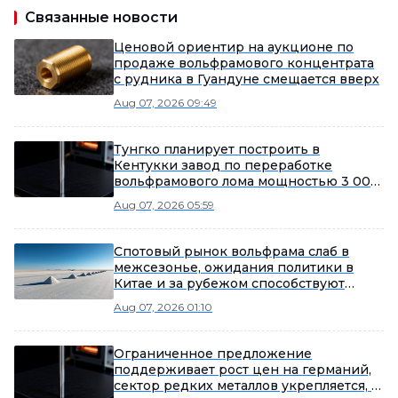
Связанные новости
Ценовой ориентир на аукционе по
продаже вольфрамового концентрата
с рудника в Гуандуне смещается вверх
Aug 07, 2026 09:49
Тунгко планирует построить в
Кентукки завод по переработке
вольфрамового лома мощностью 3 000
тонн в год и добивается
Aug 07, 2026 05:59
государственных субсидий
Спотовый рынок вольфрама слаб в
межсезонье, ожидания политики в
Китае и за рубежом способствуют
потеплению рыночных настроений
Aug 07, 2026 01:10
Ограниченное предложение
поддерживает рост цен на германий,
сектор редких металлов укрепляется, в