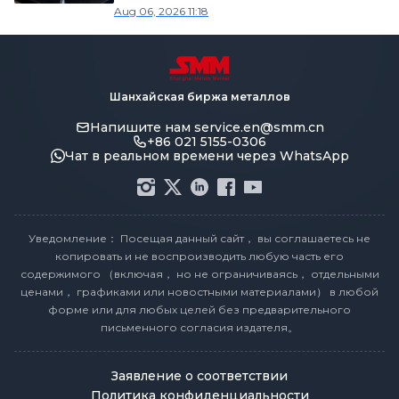
лидерах роста Yunnan Germanium и
Aug 06, 2026 11:18
China Tungsten High-Tech [SMM Flash]
Шанхайская биржа металлов
Напишите нам
service.en@smm.cn
+86 021 5155-0306
Чат в реальном времени через WhatsApp
Уведомление： Посещая данный сайт， вы соглашаетесь не
копировать и не воспроизводить любую часть его
содержимого （включая， но не ограничиваясь， отдельными
ценами， графиками или новостными материалами） в любой
форме или для любых целей без предварительного
письменного согласия издателя。
Заявление о соответствии
Политика конфиденциальности