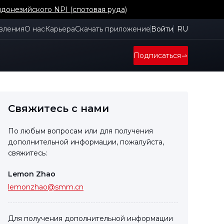
донезийского NPI (спотовая руда)
вления
О нас
Карьера
Скачать приложение
Войти
RU
Подписаться
Свяжитесь с нами
По любым вопросам или для получения
дополнительной информации, пожалуйста,
свяжитесь:
Lemon Zhao
lemonzhao@smm.cn
Для получения дополнительной информации