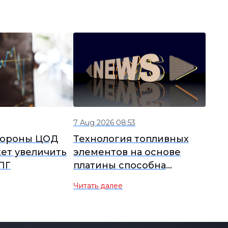
7 Aug 2026 08:53
тороны ЦОД
Технология топливных
ет увеличить
элементов на основе
ПГ
платины способна
обеспечить потребности
Читать далее
дата-центров в
электроэнергии.