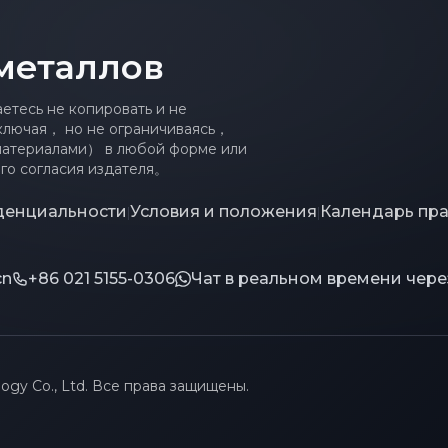
металлов
тесь не копировать и не
ключая， но не ограничиваясь，
материалами） в любой форме или
го согласия издателя。
денциальности
Условия и положения
Календарь пр
|
|
cn
+86 021 5155-0306
Чат в реальном времени чер
ogy Co., Ltd. Все права защищены.