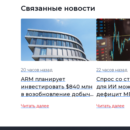
Связанные новости
20 часов назад
22 часов назад
ARM планирует
Спрос со с
инвестировать $840 млн
для ИИ мож
в возобновление добычи
дефицит М
платины в Бокони, что
Читать далее
Читать далее
вызывает опасения по
поводу денежного
потока, несмотря на