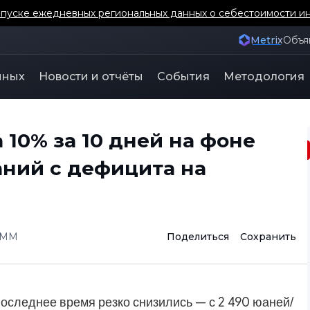
уске ежедневных региональных данных о себестоимости ин
Metrix
Объя
нных
Новости и отчёты
События
Методология
 10% за 10 дней на фоне
ний с дефицита на
SMM
Поделиться
Сохранить
последнее время резко снизились — с 2 490 юаней/