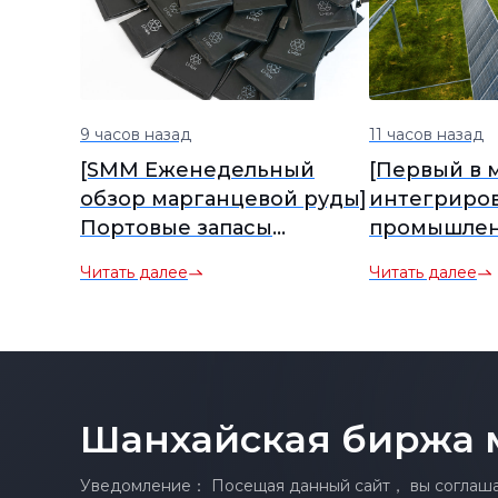
9 часов назад
11 часов назад
[SMM Еженедельный
[Первый в 
обзор марганцевой руды]
интегриро
Портовые запасы
промышлен
марганцевой руды
долговрем
Читать далее
Читать далее
продолжают
хранения э
накапливаться, спотовые
компании H
цены под давлением
начинает п
Шанхайская биржа 
Уведомление： Посещая данный сайт， вы соглашае