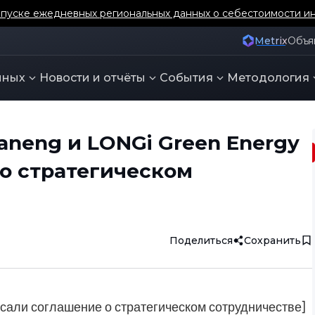
уске ежедневных региональных данных о себестоимости ин
Metrix
Объя
нных
Новости и отчёты
События
Методология
neng и LONGi Green Energy
о стратегическом
Поделиться
Сохранить
сали соглашение о стратегическом сотрудничестве]