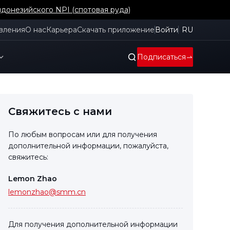
донезийского NPI (спотовая руда)
вления
О нас
Карьера
Скачать приложение
Войти
RU
Подписаться
Свяжитесь с нами
По любым вопросам или для получения
дополнительной информации, пожалуйста,
свяжитесь:
Lemon Zhao
lemonzhao@smm.cn
Для получения дополнительной информации