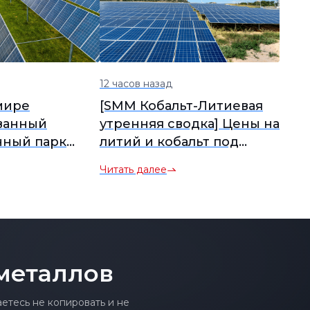
12 часов назад
мире
[SMM Кобальт-Литиевая
ванный
утренняя сводка] Цены на
ный парк
литий и кобальт под
енного
давлением и расходятся,
Читать далее
нергии (LDES)
борьба продавцов и
ithium
покупателей усиливает
роизводство]
консолидацию рынка
материалов
металлов
тесь не копировать и не