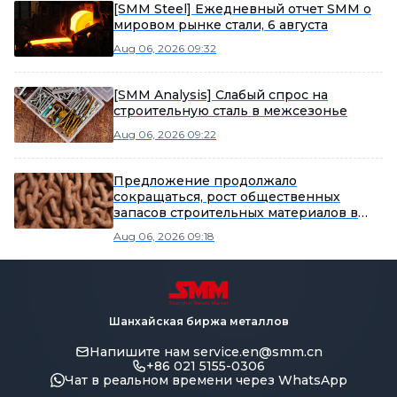
[SMM Steel] Ежедневный отчет SMM о
мировом рынке стали, 6 августа
Aug 06, 2026 09:32
[SMM Analysis] Слабый спрос на
строительную сталь в межсезонье
Aug 06, 2026 09:22
Предложение продолжало
сокращаться, рост общественных
запасов строительных материалов в
этом периоде замедлился.
Aug 06, 2026 09:18
Шанхайская биржа металлов
Напишите нам
service.en@smm.cn
+86 021 5155-0306
Чат в реальном времени через WhatsApp