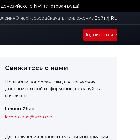
донезийского NPI (спотовая руда)
вления
О нас
Карьера
Скачать приложение
Войти
RU
Подписаться
Свяжитесь с нами
По любым вопросам или для получения
дополнительной информации, пожалуйста,
свяжитесь:
Lemon Zhao
lemonzhao@smm.cn
Для получения дополнительной информации