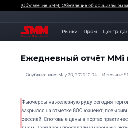
[Объявление SMM] Объявление об официальном зап
Рынки
Пром
Центр да
Ежедневный отчёт MMi п
Опубликовано
:
May 20, 2026 10:04
Источник
:
S
Фьючерсы на железную руду сегодня торгов
закрылся на отметке 800 юаней/т, повысив
сессией. Спотовые цены в портах практич
днём. Трейдеры проявляли умеренную актив