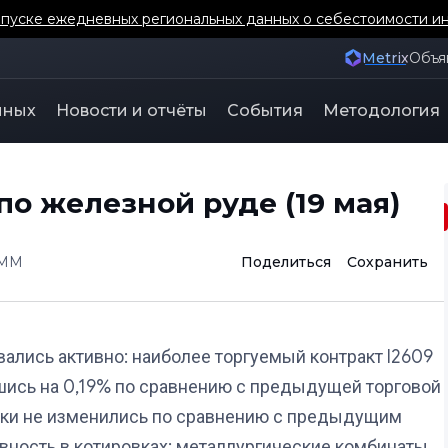
уске ежедневных региональных данных о себестоимости ин
Metrix
Объя
нных
Новости и отчёты
События
Методология
о железной руде (19 мая)
MM
Поделиться
Сохранить
ались активно: наиболее торгуемый контракт I2609
шись на 0,19% по сравнению с предыдущей торговой
ески не изменились по сравнению с предыдущим
ность в котировках; металлургические комбинаты