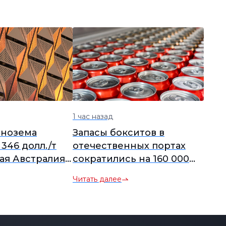
1 час назад
инозема
Запасы бокситов в
346 долл./т
отечественных портах
ая Австралия
сократились на 160 000
 в сентябре
тонн за неделю
Читать далее