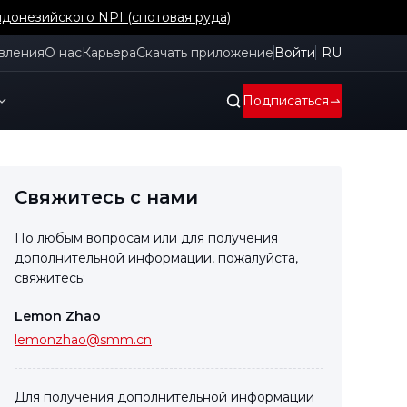
й Корее
вления
О нас
Карьера
Скачать приложение
Войти
RU
Подписаться
Свяжитесь с нами
По любым вопросам или для получения
дополнительной информации, пожалуйста,
свяжитесь:
Lemon Zhao
lemonzhao@smm.cn
Для получения дополнительной информации