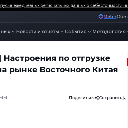
бщественных запасов медного лома SMM по Японии и Южно
Metrix
Объя
нных
Новости и отчёты
События
Методология
 Настроения по отгрузке
а рынке Восточного Китая
SMM
Поделиться
Сохранить