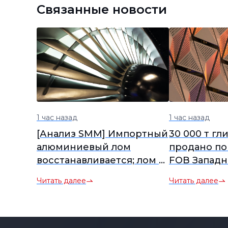
Связанные новости
1 час назад
1 час назад
[Анализ SMM] Импортный
30 000 т гл
алюминиевый лом
продано по 
восстанавливается; лом в
FOB Западн
Юго-Восточной Азии
с отгрузкой
Читать далее
Читать далее
стабилен, ADC12 FOB
2026 г.
слегка дорожает